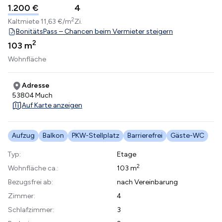
1.200 €
4
2
Kaltmiete
11,63 €/m
Zi.
BonitätsPass – Chancen beim Vermieter steigern
2
103 m
Wohnfläche
Adresse
53804 Much
Auf Karte anzeigen
Aufzug
Balkon
PKW-Stellplatz
Barrierefrei
Gäste-WC
Typ:
Etage
2
Wohnfläche ca.:
103 m
Bezugsfrei ab:
nach Vereinbarung
Zimmer:
4
Schlafzimmer:
3