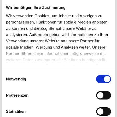
Austattung
Wir benötigen Ihre Zustimmung
Einige Eckpunkte im Überblick:
Wir verwenden Cookies, um Inhalte und Anzeigen zu
- Fußbodenheizung (Luft-Wasser Wärmepumpe)
personalisieren, Funktionen für soziale Medien anbieten
- elektrische Rollläden
- gute Raumaufteilung
zu können und die Zugriffe auf unsere Website zu
- moderner Baustil
analysieren. Außerdem geben wir Informationen zu Ihrer
- barrierefrei
Verwendung unserer Website an unsere Partner für
- Luft-Wärmepumpe
soziale Medien, Werbung und Analysen weiter. Unsere
- Internetanschluss in allen Wohn- und Schlafzimmern
Partner führen diese Informationen möglicherweise mit
- hochwertige graue 60 cm x 120 cm Fliesen in der gesamten
Wohnung
weiteren Daten zusammen, die Sie ihnen bereitgestellt
- eigene Dachterrasse
haben oder die sie im Rahmen Ihrer Nutzung der Dienste
- geflieste Dusche mit Abl...
gesammelt haben.
Einwilligungsauswahl
Weiterlesen...
Notwendig
Lage
Präferenzen
Die angebotene Wohnung befindet sich in Much an der
Zeithstraße.
Statistiken
In Much leben ca. 15.000 Einwohner. Die Gemeinde zeichnet