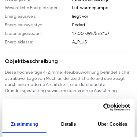
Wesentliche Energieträger:
Luftwärmepumpe
Energieausweis:
liegt vor
Energieausweistyp:
Bedarf
Endenergiebedarf:
17,00 kWh/(m2*a)
Energieklasse:
A_PLUS
Objektbeschreibung
Diese hochwertige 4-Zimmer-Neubauwohnung befindet sich in
attraktiver Lage von Much an der Zeithstraße und überzeugt
durch eine moderne Architektur, eine durchdachte
Grundrissgestaltung sowie eine barrierefreie Ausführung.
Die Wohnung bietet ein großzügiges Wohn- und Esszimmer mit
offener Küche und Zugang zum Balkon, drei gut geschnittene
Schlafzimmer, zwei modern ausgestattete Badezi...
Weiterlesen...
Zustimmung
Details
Über Cookies