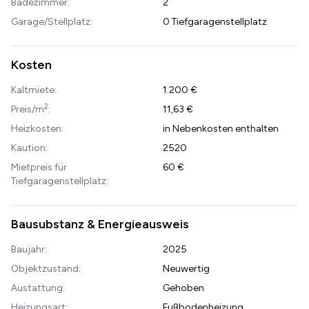
Badezimmer:
2
Garage/Stellplatz:
0 Tiefgaragenstellplatz
Kosten
Kaltmiete:
1.200 €
2
Preis/m
:
11,63 €
Heizkosten:
in Nebenkosten enthalten
Kaution:
2520
Mietpreis für
60 €
Tiefgaragenstellplatz:
Bausubstanz & Energieausweis
Baujahr:
2025
Objektzustand:
Neuwertig
Austattung:
Gehoben
Heizungsart:
Fußbodenheizung