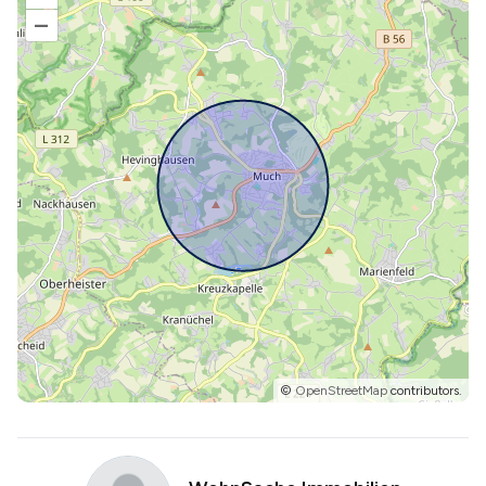
–
©
OpenStreetMap
contributors.