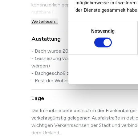
möglicherweise mit weiteren
kontinuierlich gepflegt und instand gehalten und p
der Dienste gesammelt habe
nutzbare I...
Weiterlesen...
Einwilligungsauswahl
Notwendig
Austattung
- Dach wurde 2022 erneuert
- Gasheizung von 1995 (kann auf Wunsch gegen
werden)
- Dachgeschoß zwei-fach-verglaste Holzfenste
- Rest der Wohnung zwei-fach-verglaste Kunsts
Lage
Die Immobilie befindet sich in der Frankenberger
verkehrsgünstig gelegenen Ausfallstraße in östli
wichtigen Verkehrsachsen der Stadt und verbind
dem Umland.