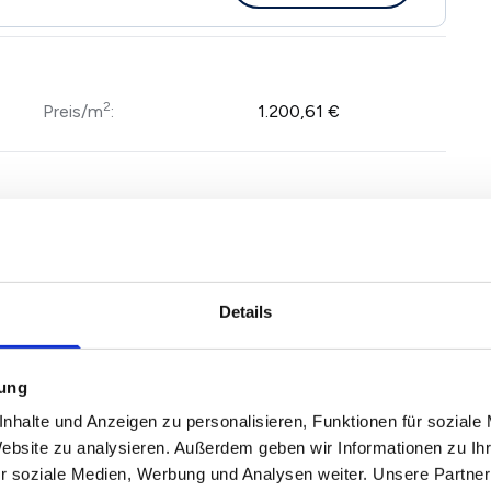
2
Preis/m
:
1.200,61 €
Wesentliche
Gas
Energieträger:
Energieausweis:
liegt nicht vor
Details
mung
n zentrumsnaher Lage von Chemnitz.
nhalte und Anzeigen zu personalisieren, Funktionen für soziale
Website zu analysieren. Außerdem geben wir Informationen zu I
urch seine attraktive, zentrumsnahe Lage sowie durch
r soziale Medien, Werbung und Analysen weiter. Unsere Partner
nd. Die Immobilie wurde in den vergangenen Jahren