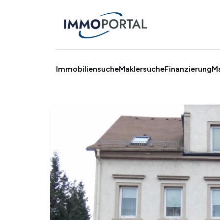
Immobiliensuche
Maklersuche
Finanzierung
M