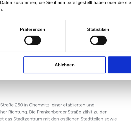
 Daten zusammen, die Sie ihnen bereitgestellt haben oder die s
räsentiert sich heute als wertstabile und vielseitig
n.
Präferenzen
Statistiken
 einen Aufpreis von 8.000€ vom Eigentümer erneuert
Ablehnen
r
toffenster
 Straße 250 in Chemnitz, einer etablierten und
cher Richtung. Die Frankenberger Straße zählt zu den
et das Stadtzentrum mit den östlichen Stadtteilen sowie