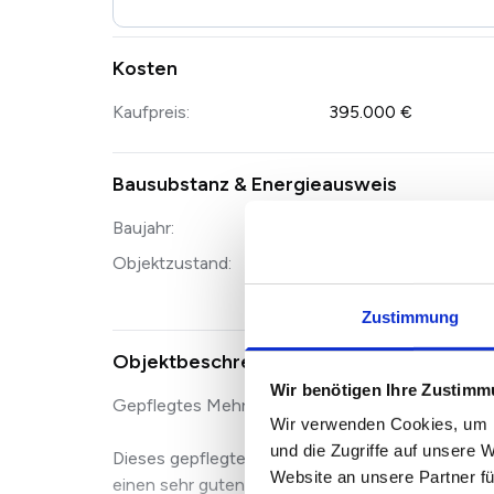
Kosten
Kaufpreis:
395.000 €
Bausubstanz & Energieausweis
Baujahr:
1960
Objektzustand:
Gepflegt
Zustimmung
Objektbeschreibung
Wir benötigen Ihre Zustim
Gepflegtes Mehrparteienhaus mit 5 Einheiten i
Wir verwenden Cookies, um I
und die Zugriffe auf unsere 
Dieses gepflegte Mehrparteienhaus überzeugt d
Website an unsere Partner fü
einen sehr guten baulichen und optischen Zusta