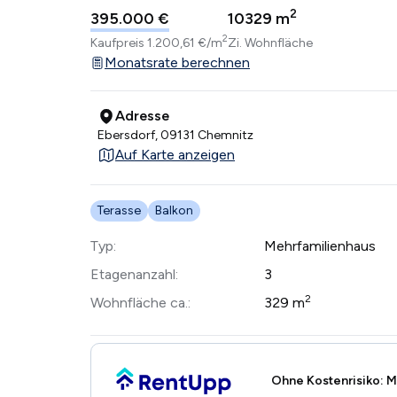
2
395.000 €
10
329 m
2
Kaufpreis
1.200,61 €/m
Zi.
Wohnfläche
Monatsrate berechnen
Adresse
Ebersdorf, 09131 Chemnitz
Auf Karte anzeigen
Terasse
Balkon
Typ:
Mehrfamilienhaus
Etagenanzahl:
3
2
Wohnfläche ca.:
329 m
Ohne Kostenrisiko: M