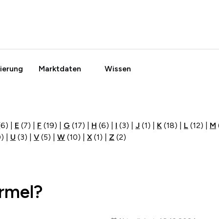
ierung
Marktdaten
Wissen
(6)
|
E
(7)
|
F
(19)
|
G
(17)
|
H
(6)
|
I
(3)
|
J
(1)
|
K
(18)
|
L
(12)
|
M
0)
|
U
(3)
|
V
(5)
|
W
(10)
|
X
(1)
|
Z
(2)
ormel?