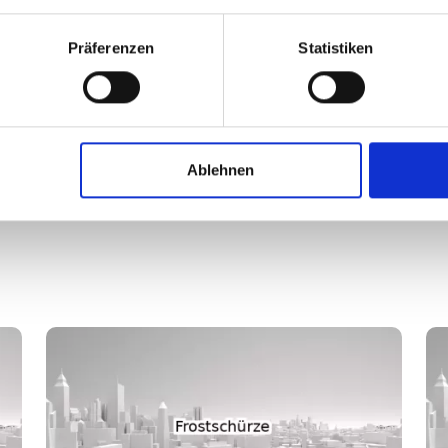
Präferenzen
Statistiken
on der Immoportal.com Redaktion geprüft. Unser Anspruch ist es, fach
 wurden oder der Inhalt nicht mehr dem aktuellen Gesetzesstand entspr
n umgehend berichtigen.
Ablehnen