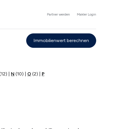
Partner werden
Makler Login
Immobilienwert berechnen
(12)
|
N
(10)
|
O
(2)
|
P