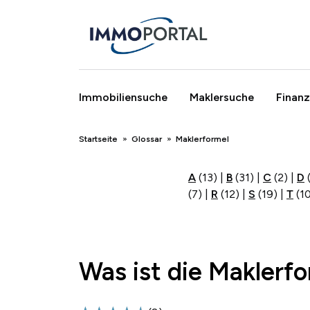
Immobiliensuche
Maklersuche
Finanz
Breadcrumb
Startseite
Glossar
Maklerformel
A
(13)
|
B
(31)
|
C
(2)
|
D
(7)
|
R
(12)
|
S
(19)
|
T
(1
Was ist die Maklerf