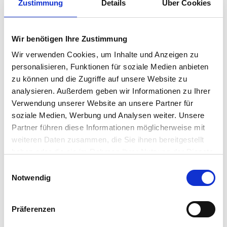
Zustimmung
Details
Über Cookies
Dieser Expertenartikel wurde mit großer Sorgfalt von der
Immoportal.com Redaktion geprüft. Unser Anspruch ist es,
fachlich fundiertes Wissen zu veröffentlichen. Dennoch kann es
Wir benötigen Ihre Zustimmung
sein, dass inhaltliche Fehler nicht entdeckt wurden oder der Inhalt
nicht mehr dem aktuellen Gesetzesstand entspricht. Finden Sie
Wir verwenden Cookies, um Inhalte und Anzeigen zu
Fehler, freuen wir uns, wenn Sie uns Bescheid geben. Wir werden
personalisieren, Funktionen für soziale Medien anbieten
die Informationen dann umgehend berichtigen.
zu können und die Zugriffe auf unsere Website zu
analysieren. Außerdem geben wir Informationen zu Ihrer
Verwendung unserer Website an unsere Partner für
soziale Medien, Werbung und Analysen weiter. Unsere
Mehr zu diesem Thema
Partner führen diese Informationen möglicherweise mit
weiteren Daten zusammen, die Sie ihnen bereitgestellt
haben oder die sie im Rahmen Ihrer Nutzung der Dienste
gesammelt haben.
Einwilligungsauswahl
Notwendig
Präferenzen