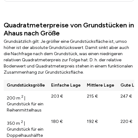
Quadratmeterpreise von Grundstücken in
Ahaus nach Größe
Grundsätzlich gilt: Je größer eine Grundstücksfläche ist, umso
höher ist der absolute Grundstückswert. Damit sinkt aber auch
die Nachfrage nach dem Grundstück, was einen niedrigeren
relativen Quadratmeterpreis zur Folge hat. D. h. der relative
Bodenwert und Quadratmeterpreis stehen in einem funktionalen
Zusammenhang zur Grundstücksfläche.
Grundstücksgröße
Einfache Lage
Mittlere Lage
Gute La
203 €
215 €
247 €
2
200 m
|
Grundstück für ein
Reihenmittelhaus
180 €
192 €
220 €
2
350 m
|
Grundstück für ein
Doppelhaushälfte