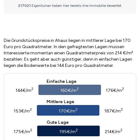
Die Grundstückspreise in Ahaus liegen in mittlerer Lage bei 170
Euro pro Quadratmeter. In den gefragtesten Lagen müssen
Interessierte momentan einen Quadratmeterpreis von 214 €/m²
bezahlen. Es geht aber auch günstiger, denn in einfachen Lagen
liegen die Bodenwerte bei 144 Euro pro Quadratmeter.
Einfache Lage
2
2
2
144€/m
160€/m
176€/m
Mittlere Lage
2
2
2
153€/m
170€/m
187€/m
Gute Lage
2
2
2
175€/m
195€/m
214€/m