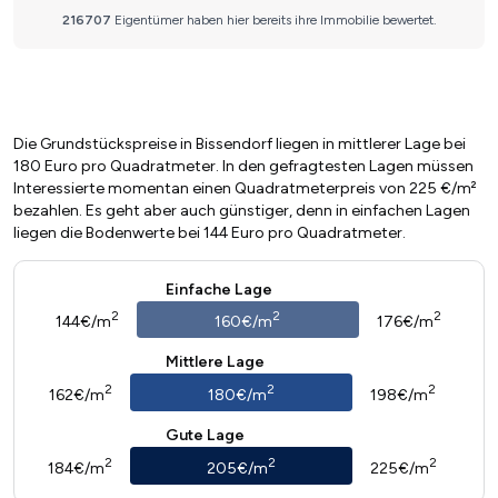
Die Grundstückspreise in Bissendorf liegen in mittlerer Lage bei
180 Euro pro Quadratmeter. In den gefragtesten Lagen müssen
Interessierte momentan einen Quadratmeterpreis von 225 €/m²
bezahlen. Es geht aber auch günstiger, denn in einfachen Lagen
liegen die Bodenwerte bei 144 Euro pro Quadratmeter.
Einfache Lage
2
2
2
144€/m
160€/m
176€/m
Mittlere Lage
2
2
2
162€/m
180€/m
198€/m
Gute Lage
2
2
2
184€/m
205€/m
225€/m