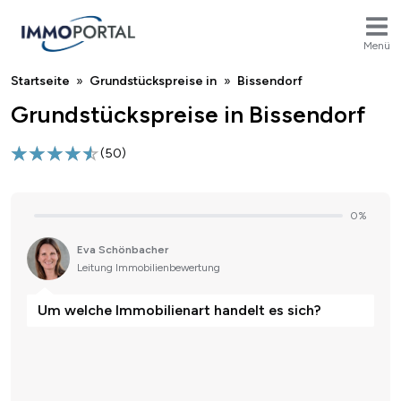
Menü
Breadcrumb
Startseite
Grundstückspreise in
Bissendorf
Grundstückspreise in Bissendorf
(
50
)