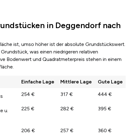
undstücken in Deggendorf nach
fläche ist, umso höher ist der absolute Grundstückswert.
Grundstück, was einen niedrigeren relativen
lative Bodenwert und Quadratmeterpreis stehen in einem
läche.
Einfache Lage
Mittlere Lage
Gute Lage
254 €
317 €
444 €
us
225 €
282 €
395 €
e u.
206 €
257 €
360 €