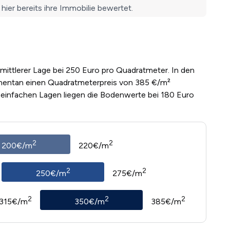
 mittlerer Lage bei 250 Euro pro Quadratmeter. In den
mentan einen Quadratmeterpreis von 385 €/m²
n einfachen Lagen liegen die Bodenwerte bei 180 Euro
2
2
200€/m
220€/m
2
2
250€/m
275€/m
2
2
2
315€/m
350€/m
385€/m