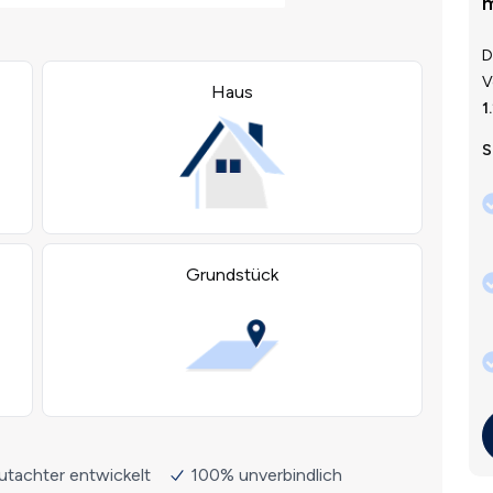
m
D
V
1
S