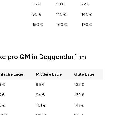
35 €
53 €
72 €
80 €
110 €
140 €
150 €
160 €
170 €
ke pro QM in Deggendorf im
infache Lage
Mittlere Lage
Gute Lage
6 €
95 €
133 €
5 €
94 €
132 €
0 €
101 €
141 €