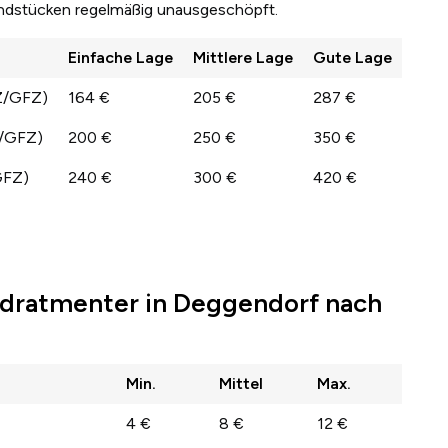
undstücken regelmäßig unausgeschöpft.
Einfache Lage
Mittlere Lage
Gute Lage
Z/GFZ)
164 €
205 €
287 €
Z/GFZ)
200 €
250 €
350 €
GFZ)
240 €
300 €
420 €
dratmenter in Deggendorf nach
Min.
Mittel
Max.
4 €
8 €
12 €