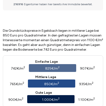
Die Grundstückspreise in Egelsbach liegen in mittlerer Lage bei
850 Euro pro Quadratmeter. In den gefragtesten Lagen müssen
Interessierte momentan einen Quadratmeterpreis von 1100 €/m²
bezahlen. Es geht aber auch günstiger, denn in einfachen Lagen
liegen die Bodenwerte bei 742 Euro pro Quadratmeter.
Einfache Lage
2
2
2
742€/m
825€/m
907€/m
Mittlere Lage
2
2
2
765€/m
850€/m
935€/m
Gute Lage
2
2
2
900€/m
1.000€/m
1.100€/m