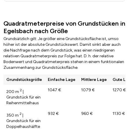
Quadratmeterpreise von Grundstücken in
Egelsbach nach Größe
Grundsätzlich gilt: Je größer eine Grundstücksfläche ist, umso
höher ist der absolute Grundstückswert. Damit sinkt aber auch
die Nachfrage nach dem Grundstück, was einen niedrigeren
relativen Quadratmeterpreis zur Folge hat. D. h. der relative
Bodenwert und Quadratmeterpreis stehen in einem funktionalen
Zusammenhang zur Grundstücksfläche.
Grundstücksgröße
Einfache Lage
Mittlere Lage
Gute La
1047 €
1079 €
1270 €
2
200 m
|
Grundstück für ein
Reihenmittelhaus
932 €
960 €
1130 €
2
350 m
|
Grundstück für ein
Doppelhaushälfte