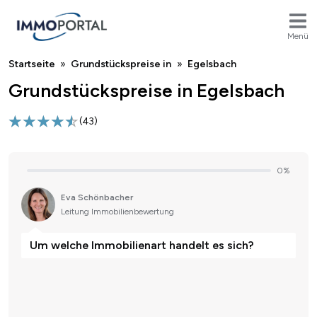
Menü
Breadcrumb
Startseite
Grundstückspreise in
Egelsbach
Grundstückspreise in Egelsbach
(
43
)