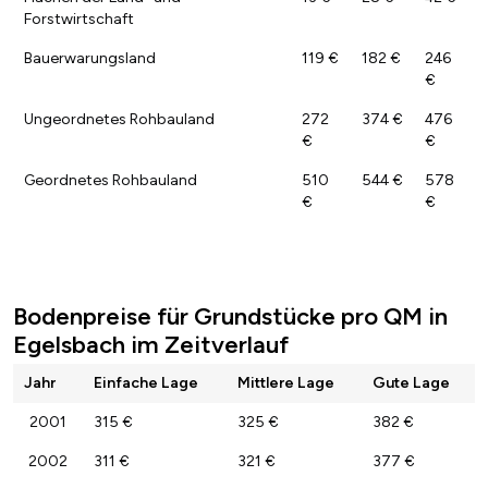
Forstwirtschaft
Bauerwarungsland
119 €
182 €
246
€
Ungeordnetes Rohbauland
272
374 €
476
€
€
Geordnetes Rohbauland
510
544 €
578
€
€
Bodenpreise für Grundstücke pro QM in
Egelsbach im Zeitverlauf
Jahr
Einfache Lage
Mittlere Lage
Gute Lage
2001
315 €
325 €
382 €
2002
311 €
321 €
377 €