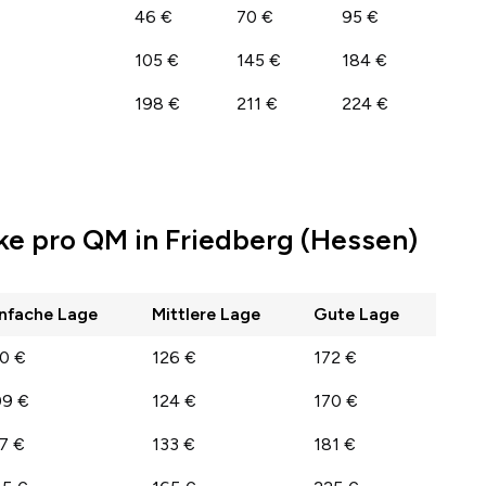
46 €
70 €
95 €
105 €
145 €
184 €
198 €
211 €
224 €
e pro QM in Friedberg (Hessen)
infache Lage
Mittlere Lage
Gute Lage
10 €
126 €
172 €
09 €
124 €
170 €
17 €
133 €
181 €