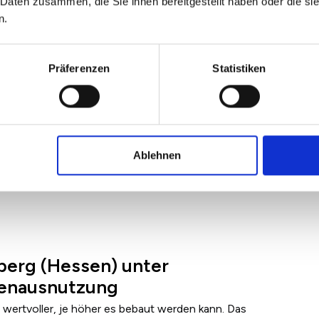
 Daten zusammen, die Sie ihnen bereitgestellt haben oder die s
n.
Präferenzen
Statistiken
Ablehnen
berg (Hessen) unter
henausnutzung
 wertvoller, je höher es bebaut werden kann. Das