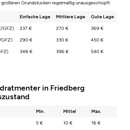
ei größeren Grundstücken regelmäßig unausgeschöpft.
Einfache Lage
Mittlere Lage
Gute Lage
Z/GFZ)
237 €
270 €
369 €
Z/GFZ)
290 €
330 €
450 €
GFZ)
348 €
396 €
540 €
dratmenter in Friedberg
szustand
Min.
Mittel
Max.
5 €
10 €
16 €