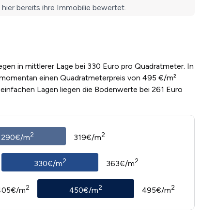
egen in mittlerer Lage bei 330 Euro pro Quadratmeter. In
e momentan einen Quadratmeterpreis von 495 €/m²
n einfachen Lagen liegen die Bodenwerte bei 261 Euro
2
2
290€/m
319€/m
2
2
330€/m
363€/m
2
2
2
405€/m
450€/m
495€/m