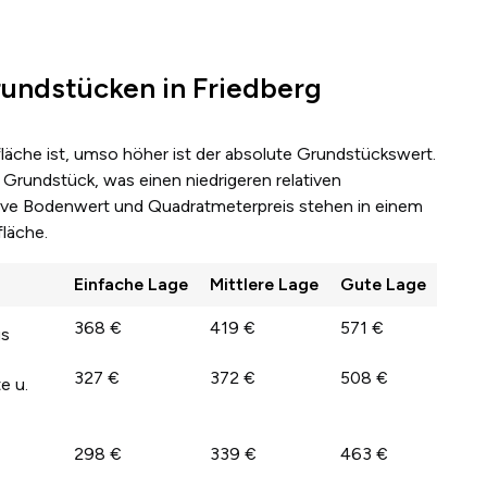
undstücken in Friedberg
fläche ist, umso höher ist der absolute Grundstückswert.
Grundstück, was einen niedrigeren relativen
lative Bodenwert und Quadratmeterpreis stehen in einem
läche.
Einfache Lage
Mittlere Lage
Gute Lage
368 €
419 €
571 €
us
327 €
372 €
508 €
e u.
298 €
339 €
463 €