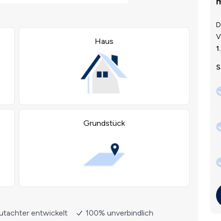
m
D
V
1
S