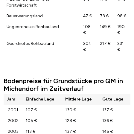
Forstwirtschaft
Bauerwarungsland
47 €
73 €
98 €
Ungeordnetes Rohbauland
108
149 €
190
€
€
Geordnetes Rohbauland
204
217 €
231
€
€
Bodenpreise für Grundstücke pro QM in
Michendorf im Zeitverlauf
Jahr
Einfache Lage
Mittlere Lage
Gute Lage
2001
107 €
130 €
137 €
2002
105 €
128 €
136 €
2003
113 €
137 €
145 €