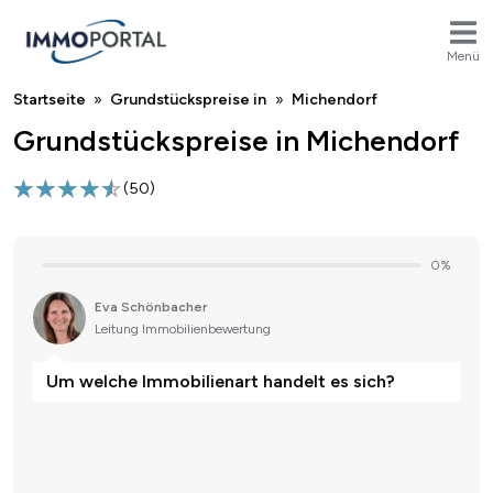
Menü
Breadcrumb
Startseite
Grundstückspreise in
Michendorf
Grundstückspreise in Michendorf
(
50
)