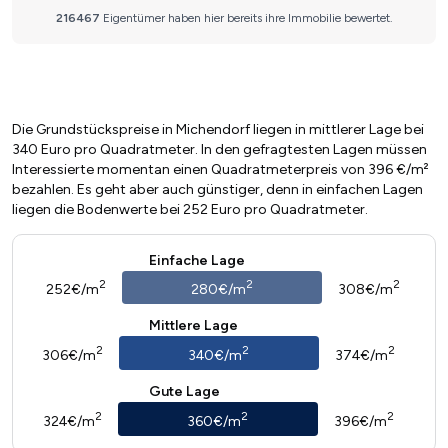
Die Grundstückspreise in Michendorf liegen in mittlerer Lage bei
340 Euro pro Quadratmeter. In den gefragtesten Lagen müssen
Interessierte momentan einen Quadratmeterpreis von 396 €/m²
bezahlen. Es geht aber auch günstiger, denn in einfachen Lagen
liegen die Bodenwerte bei 252 Euro pro Quadratmeter.
Einfache Lage
2
2
2
252€/m
280€/m
308€/m
Mittlere Lage
2
2
2
306€/m
340€/m
374€/m
Gute Lage
2
2
2
324€/m
360€/m
396€/m