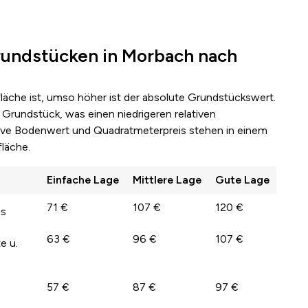
undstücken in Morbach nach
fläche ist, umso höher ist der absolute Grundstückswert.
Grundstück, was einen niedrigeren relativen
lative Bodenwert und Quadratmeterpreis stehen in einem
läche.
Einfache Lage
Mittlere Lage
Gute Lage
71 €
107 €
120 €
us
63 €
96 €
107 €
e u.
57 €
87 €
97 €