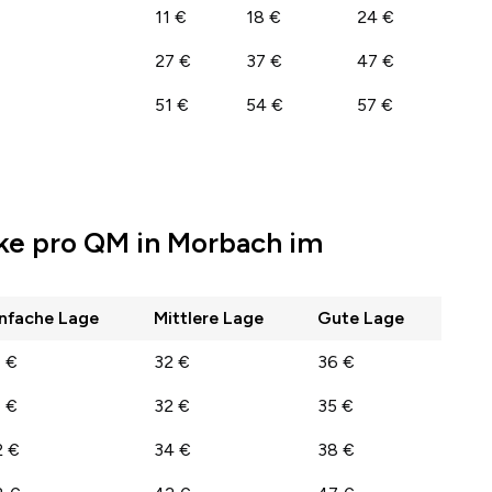
11 €
18 €
24 €
27 €
37 €
47 €
51 €
54 €
57 €
ke pro QM in Morbach im
infache Lage
Mittlere Lage
Gute Lage
1 €
32 €
36 €
1 €
32 €
35 €
2 €
34 €
38 €