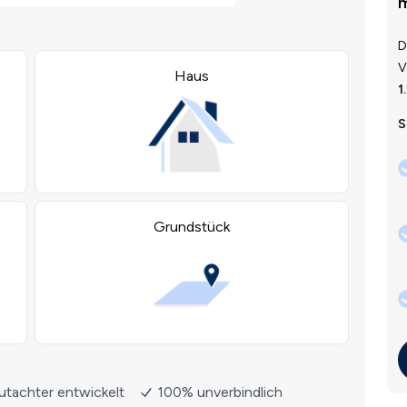
m
D
V
1
S