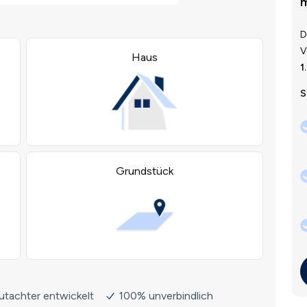
m
D
V
1
S