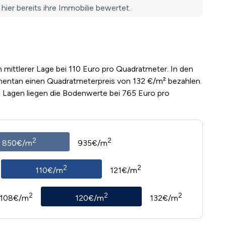
 mittlerer Lage bei 110 Euro pro Quadratmeter. In den
entan einen Quadratmeterpreis von 132 €/m² bezahlen.
n Lagen liegen die Bodenwerte bei 765 Euro pro
2
2
850€/m
935€/m
2
2
110€/m
121€/m
2
2
2
108€/m
120€/m
132€/m