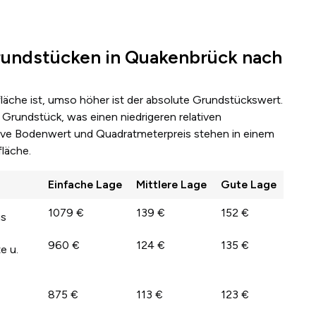
undstücken in Quakenbrück nach
fläche ist, umso höher ist der absolute Grundstückswert.
Grundstück, was einen niedrigeren relativen
lative Bodenwert und Quadratmeterpreis stehen in einem
läche.
Einfache Lage
Mittlere Lage
Gute Lage
1079 €
139 €
152 €
us
960 €
124 €
135 €
e u.
875 €
113 €
123 €