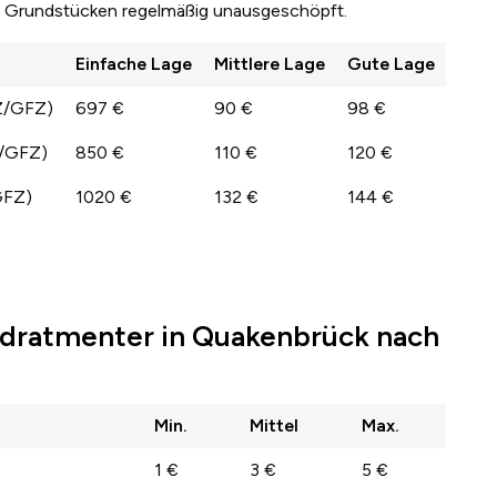
en Grundstücken regelmäßig unausgeschöpft.
Einfache Lage
Mittlere Lage
Gute Lage
Z/GFZ)
697 €
90 €
98 €
Z/GFZ)
850 €
110 €
120 €
GFZ)
1020 €
132 €
144 €
dratmenter in Quakenbrück nach
Min.
Mittel
Max.
1 €
3 €
5 €