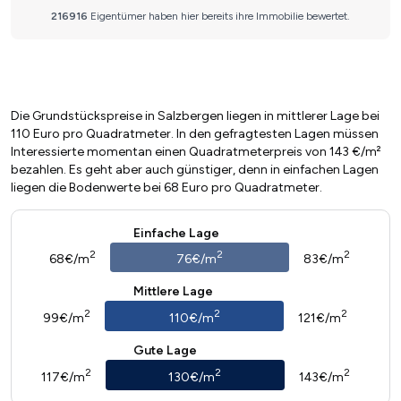
Die Grundstückspreise in Salzbergen liegen in mittlerer Lage bei
110 Euro pro Quadratmeter. In den gefragtesten Lagen müssen
Interessierte momentan einen Quadratmeterpreis von 143 €/m²
bezahlen. Es geht aber auch günstiger, denn in einfachen Lagen
liegen die Bodenwerte bei 68 Euro pro Quadratmeter.
Einfache Lage
2
2
2
68€/m
76€/m
83€/m
Mittlere Lage
2
2
2
99€/m
110€/m
121€/m
Gute Lage
2
2
2
117€/m
130€/m
143€/m