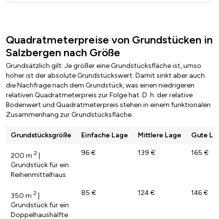
Quadratmeterpreise von Grundstücken in
Salzbergen nach Größe
Grundsätzlich gilt: Je größer eine Grundstücksfläche ist, umso
höher ist der absolute Grundstückswert. Damit sinkt aber auch
die Nachfrage nach dem Grundstück, was einen niedrigeren
relativen Quadratmeterpreis zur Folge hat. D. h. der relative
Bodenwert und Quadratmeterpreis stehen in einem funktionalen
Zusammenhang zur Grundstücksfläche.
Grundstücksgröße
Einfache Lage
Mittlere Lage
Gute La
96 €
139 €
165 €
2
200 m
|
Grundstück für ein
Reihenmittelhaus
85 €
124 €
146 €
2
350 m
|
Grundstück für ein
Doppelhaushälfte