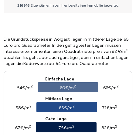
Die Grundstückspreise in Wolgast liegen in mittlerer Lage bei 65
Euro pro Quadratmeter. In den gefragtesten Lagen müssen
Interessierte momentan einen Quadratmeterpreis von 82 €/m²
bezahlen. Es geht aber auch günstiger, denn in einfachen Lagen
liegen die Bodenwerte bei 54 Euro pro Quadratmeter.
Einfache Lage
2
2
2
54€/m
60€/m
66€/m
Mittlere Lage
2
2
2
58€/m
65€/m
71€/m
Gute Lage
2
2
2
67€/m
75€/m
82€/m