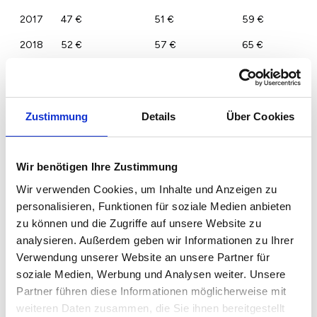
2017
47 €
51 €
59 €
2018
52 €
57 €
65 €
2019
56 €
61 €
71 €
2020
57 €
61 €
71 €
Zustimmung
Details
Über Cookies
2021
59 €
64 €
74 €
2022
61 €
67 €
77 €
Wir benötigen Ihre Zustimmung
2023
60 €
65 €
75 €
Wir verwenden Cookies, um Inhalte und Anzeigen zu
personalisieren, Funktionen für soziale Medien anbieten
zu können und die Zugriffe auf unsere Website zu
analysieren. Außerdem geben wir Informationen zu Ihrer
Verwendung unserer Website an unsere Partner für
soziale Medien, Werbung und Analysen weiter. Unsere
Partner führen diese Informationen möglicherweise mit
weiteren Daten zusammen, die Sie ihnen bereitgestellt