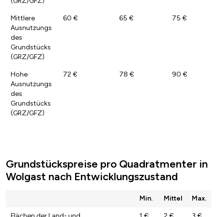
(GRZ/GFZ)
Mittlere
60 €
65 €
75 €
Ausnutzungs
des
Grundstücks
(GRZ/GFZ)
Hohe
72 €
78 €
90 €
Ausnutzungs
des
Grundstücks
(GRZ/GFZ)
Grundstückspreise pro Quadratmenter in
Wolgast nach Entwicklungszustand
Min.
Mittel
Max.
Flächen der Land- und
1 €
2 €
3 €