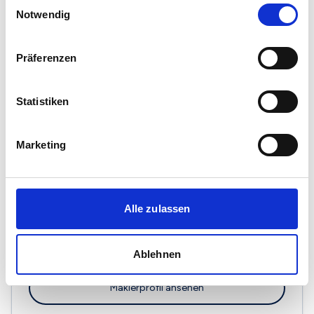
Einwilligungsauswahl
Notwendig
Präferenzen
Förster Immobilien GmbH
Roßdörfer Str. 17
Statistiken
64287 Darmstadt
Maklerprofil ansehen
Marketing
Alle zulassen
Kleinsteuber Immobilien GmbH
Donnersbergring 22
Ablehnen
64295 Darmstadt
Maklerprofil ansehen