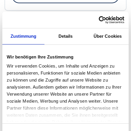
BTI Immobilien GmbH
Zustimmung
Details
Über Cookies
Adelungstraße 24
64283 Darmstadt
Wir benötigen Ihre Zustimmung
Maklerprofil ansehen
Wir verwenden Cookies, um Inhalte und Anzeigen zu
personalisieren, Funktionen für soziale Medien anbieten
zu können und die Zugriffe auf unsere Website zu
analysieren. Außerdem geben wir Informationen zu Ihrer
Verwendung unserer Website an unsere Partner für
Dingeldey Immobilien
soziale Medien, Werbung und Analysen weiter. Unsere
Rodinghweg 4
Partner führen diese Informationen möglicherweise mit
64287 Darmstadt
weiteren Daten zusammen, die Sie ihnen bereitgestellt
haben oder die sie im Rahmen Ihrer Nutzung der Dienste
Maklerprofil ansehen
gesammelt haben.