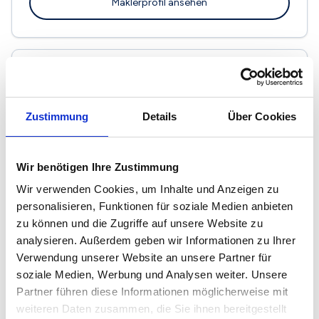
Maklerprofil ansehen
WohnSache Immobilien
Wahnbachtalstraße 7 - 8
Zustimmung
Details
Über Cookies
53804 Much
Maklerprofil ansehen
Wir benötigen Ihre Zustimmung
Wir verwenden Cookies, um Inhalte und Anzeigen zu
personalisieren, Funktionen für soziale Medien anbieten
zu können und die Zugriffe auf unsere Website zu
analysieren. Außerdem geben wir Informationen zu Ihrer
Kapeller Immobilien
Verwendung unserer Website an unsere Partner für
Pastoratsstr. 1
soziale Medien, Werbung und Analysen weiter. Unsere
53809 Ruppichteroth
Partner führen diese Informationen möglicherweise mit
weiteren Daten zusammen, die Sie ihnen bereitgestellt
Maklerprofil ansehen