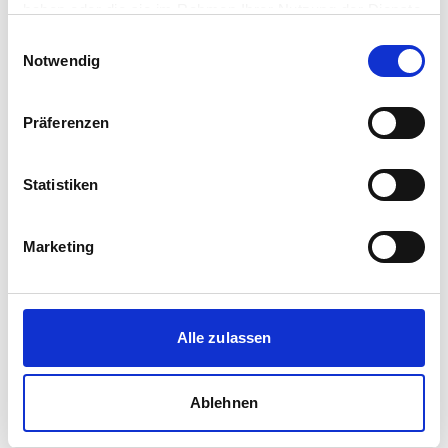
haben oder die sie im Rahmen Ihrer Nutzung der Dienste
gesammelt haben.
Einwilligungsauswahl
Notwendig
Sven Möller Immobilien
Präferenzen
Sonnenhang 50
53809 Ruppichteroth
Statistiken
Maklerprofil ansehen
Marketing
Adam Immobilien
Alle zulassen
Im Wiehler Feld 20
51674 Wiehl
Ablehnen
Maklerprofil ansehen