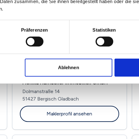
 Daten zusammen, die Sie ihnen bereitgestellt haben oder die s
n.
Fiorentino & Rausch Immobilien GmbH
Herkenrathweg 21
51107 Köln
Präferenzen
Statistiken
Maklerprofil ansehen
Ablehnen
Monika Hamacher Immobilien GmbH
Dolmanstraße 14
51427 Bergisch Gladbach
Maklerprofil ansehen