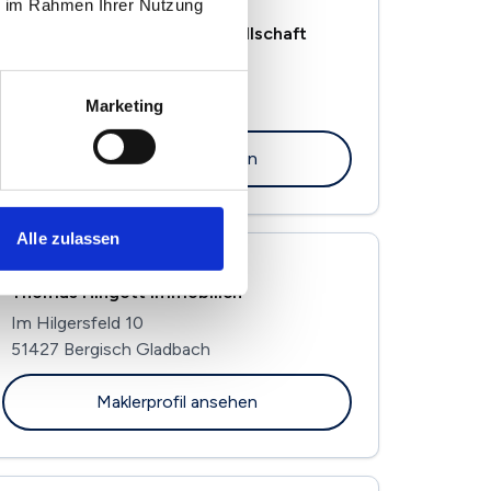
ie im Rahmen Ihrer Nutzung
AKS Partner Immobiliengesellschaft
mbH
Frankfurter Str. 632
Marketing
51145 Köln
Maklerprofil ansehen
Alle zulassen
Thomas Hingott Immobilien
Im Hilgersfeld 10
51427 Bergisch Gladbach
Maklerprofil ansehen