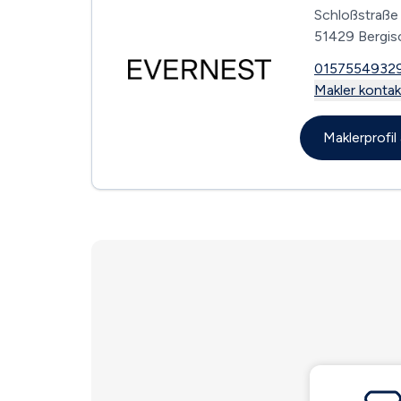
Schloßstraße
51429 Bergis
0157554932
Makler kontak
Maklerprofi