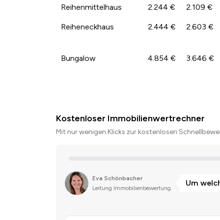
Reihenmittelhaus
2.244 €
2.109 €
Reiheneckhaus
2.444 €
2.603 €
Bungalow
4.854 €
3.646 €
Kostenloser Immobilienwertrechner
Mit nur wenigen Klicks zur kostenlosen Schnellbewer