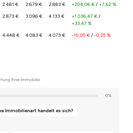
2.481 €
2.679 €
2.883 €
+204,06 €
/
+7,62 %
2.873 €
3.096 €
4.133 €
+1.036,47 €
/
+33,47 %
4.448 €
4.083 €
4.073 €
-10,05 €
/
-0,25 %
tung Ihrer Immobilie.