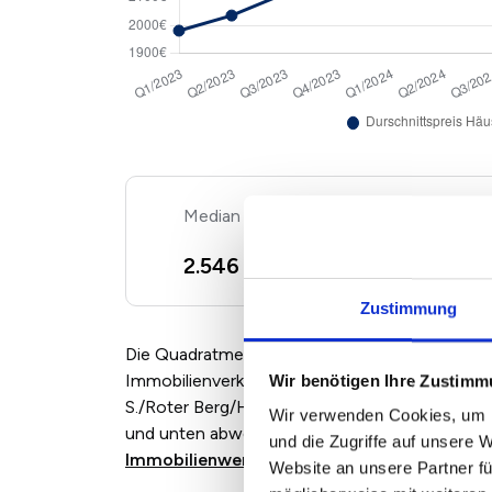
Kaufpreis Haus
2
2.546 €/m
+ 4,27%
Zustimmung
Die Quadratmeterpreise für Eigentumswohnun
Immobilienverkäufern und Maklern angebotenen 
Wir benötigen Ihre Zustim
S./Roter Berg/Hohenw. können je nach Marktl
Wir verwenden Cookies, um I
und unten abweichen. Nutzen Sie für eine indi
und die Zugriffe auf unsere 
Immobilienwertrechner für Erfurt Sulzer S.
Website an unsere Partner fü