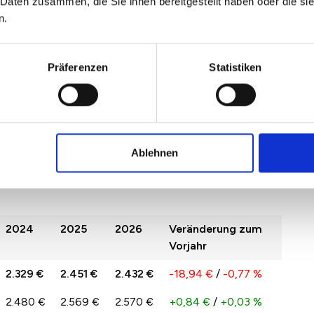
 Daten zusammen, die Sie ihnen bereitgestellt haben oder die s
n.
 Sulzer S./Roter Berg/Hohenw.
Präferenzen
Statistiken
n 2022 und 2026 spiegelt das Angebot und die
 in Erfurt Sulzer S./Roter Berg/Hohenw. wider.
der Preise von Jahr zu Jahr kommen.
Ablehnen
zer S./Roter Berg/Hohenw. pro qm im Vergleich
2024
2025
2026
Veränderung zum
Vorjahr
2.329 €
2.451 €
2.432 €
-18,94 €
/
-0,77 %
2.480 €
2.569 €
2.570 €
+0,84 €
/
+0,03 %