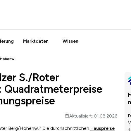
ierung
Marktdaten
Wissen
g/Hohenw.
lzer S./Roter
 Quadratmeterpreise
M
nungspreise
m
Aktualisiert: 01.08.2026
D
V
/Roter Berg/Hohenw.? Die durchschnittlichen
Hauspreise
1