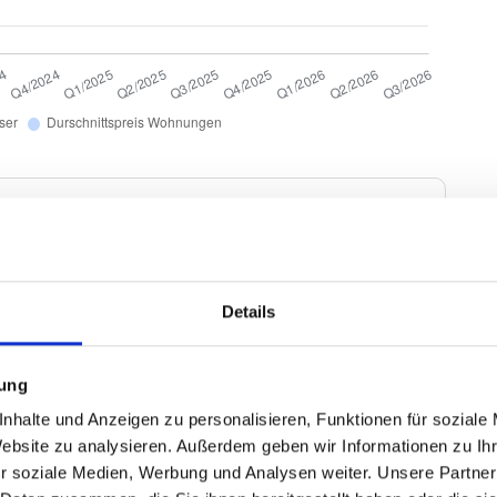
Kaufpreis Wohnung
2
2.432 €/m
-0,77%
Details
gen und Häuser basieren auf Angebotspreisen der von
Immobilien. Echte Verkaufspreise in Erfurt Sulzer
mung
age, Zustand und Ausstattung entsprechend nach oben
nhalte und Anzeigen zu personalisieren, Funktionen für soziale
viduelle Bewertung einfach unseren
Website zu analysieren. Außerdem geben wir Informationen zu I
/Roter Berg/Hohenw.
.
r soziale Medien, Werbung und Analysen weiter. Unsere Partner