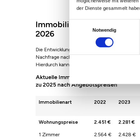
möglicherweise mit weiteren
der Dienste gesammelt habe
Immobilienpreise in Erfurt
Einwilligungsauswahl
Notwendig
2026
Die Entwicklung der Immobilienpreise zwische
Nachfrage nach den jeweiligen Immobilienarten
Hierdurch kann es auch zu größeren Sprüngen 
Aktuelle Immobilienpreise in Erfurt Sul
zu 2025 nach Angebotspreisen
Immobilienart
2022
2023
Wohnungspreise
2.451 €
2.281 €
1 Zimmer
2.564 €
2.428 €