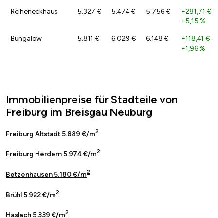
Reiheneckhaus
5.327 €
5.474 €
5.756 €
+281,71 €
/
+5,15 %
Bungalow
5.811 €
6.029 €
6.148 €
+118,41 €
/
+1,96 %
Immobilienpreise für Stadteile von
Freiburg im Breisgau Neuburg
2
Freiburg Altstadt 5.889 €/m
2
Freiburg Herdern 5.974 €/m
2
Betzenhausen 5.180 €/m
2
Brühl 5.922 €/m
2
Haslach 5.339 €/m