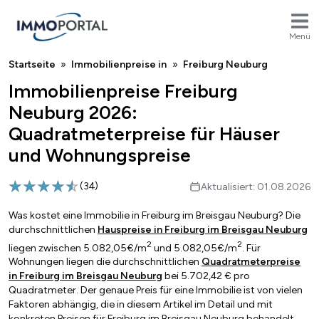
Menü
Breadcrumb
Startseite
Immobilienpreise in
Freiburg Neuburg
Immobilienpreise Freiburg
Neuburg 2026:
Quadratmeterpreise für Häuser
und Wohnungspreise
(
34
)
Aktualisiert: 01.08.2026
Was kostet eine Immobilie in Freiburg im Breisgau Neuburg? Die
durchschnittlichen
Hauspreise in Freiburg im Breisgau Neuburg
2
2
liegen zwischen 5.082,05€/m
und 5.082,05€/m
. Für
Wohnungen liegen die durchschnittlichen
Quadratmeterpreise
in Freiburg im Breisgau Neuburg
bei 5.702,42 € pro
Quadratmeter. Der genaue Preis für eine Immobilie ist von vielen
Faktoren abhängig, die in diesem Artikel im Detail und mit
konkreten Preisen für Freiburg im Breisgau Neuburg behandelt