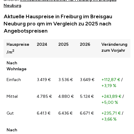
Neuburg
.
Aktuelle Hauspreise in Freiburg im Breisgau
Neuburg pro qm im Vergleich zu 2025 nach
Angebotspreisen
Hauspreise
2024
2025
2026
Veränderung
zum Vorjahr
2
/m
Nach
Wohnlage
Einfach
3.419 €
3.536 €
3.649 €
+112,87 €
/
+3,19 %
Mittel
4.785 €
4.880 €
5.124 €
+243,89 €
/
+5,00 %
Gut
6.413 €
6.436 €
6.671 €
+235,71 €
/
+3,66 %
Nach