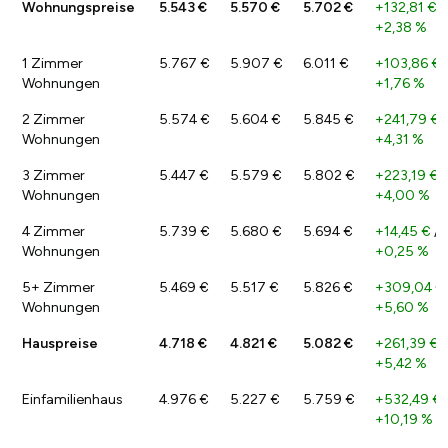
Wohnungspreise
5.543 €
5.570 €
5.702 €
+132,81 €
/
+2,38 %
1 Zimmer
5.767 €
5.907 €
6.011 €
+103,86 €
Wohnungen
+1,76 %
2 Zimmer
5.574 €
5.604 €
5.845 €
+241,79 €
/
Wohnungen
+4,31 %
3 Zimmer
5.447 €
5.579 €
5.802 €
+223,19 €
/
Wohnungen
+4,00 %
4 Zimmer
5.739 €
5.680 €
5.694 €
+14,45 €
/
Wohnungen
+0,25 %
5+ Zimmer
5.469 €
5.517 €
5.826 €
+309,04 €
Wohnungen
+5,60 %
Hauspreise
4.718 €
4.821 €
5.082 €
+261,39 €
/
+5,42 %
Einfamilienhaus
4.976 €
5.227 €
5.759 €
+532,49 €
+10,19 %