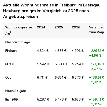
Aktuelle Wohnungspreise in Freiburg im Breisgau
Neuburg pro qm im Vergleich zu 2025 nach
Angebotspreisen
Wohnungspreise
2024
2025
2026
Veränderu
zum Vorjah
2
/m
Nach Wohnlage
Einfach
4.524 €
4.566 €
4.793 €
+226,51 €
/
+4,96 %
Mittel
5.542 €
5.583 €
5.754 €
+171,36 €
/
+3,07 %
Gut
6.711 €
6.684 €
6.873 €
+188,61 €
/
+2,82 %
Nach Baujahr
Bis 1969
5.287 €
5.478 €
5.638 €
+159,41 €
/
+2,91 %