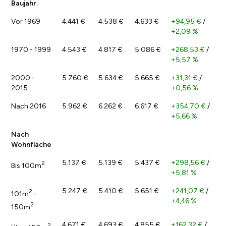
Baujahr
Vor 1969
4.441 €
4.538 €
4.633 €
+94,95 €
/
+2,09 %
1970 - 1999
4.543 €
4.817 €
5.086 €
+268,53 €
/
+5,57 %
2000 -
5.760 €
5.634 €
5.665 €
+31,31 €
/
2015
+0,56 %
Nach 2016
5.962 €
6.262 €
6.617 €
+354,70 €
/
+5,66 %
Nach
Wohnfläche
5.137 €
5.139 €
5.437 €
+298,56 €
/
2
Bis 100m
+5,81 %
5.247 €
5.410 €
5.651 €
+241,07 €
/
2
101m
-
+4,46 %
2
150m
4.671 €
4.693 €
4.855 €
+162,32 €
/
2