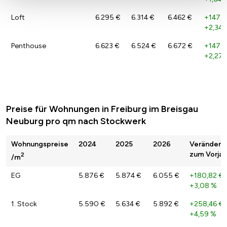
Loft
6.295 €
6.314 €
6.462 €
+147,6
+2,34 
Penthouse
6.623 €
6.524 €
6.672 €
+147,9
+2,27 
Preise für Wohnungen in Freiburg im Breisgau
Neuburg pro qm nach Stockwerk
Wohnungspreise
2024
2025
2026
Veränderu
zum Vorjah
2
/m
EG
5.876 €
5.874 €
6.055 €
+180,82 €
+3,08 %
1. Stock
5.590 €
5.634 €
5.892 €
+258,46 €
+4,59 %