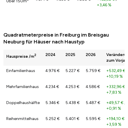
Über 150m
+3,46 %
Quadratmeterpreise in Freiburg im Breisgau
Neuburg für Häuser nach Haustyp
2024
2025
2026
Veränderu
2
Hauspreise /m
zum Vorjah
Einfamilienhaus
4.976 €
5.227 €
5.759 €
+532,49 €
/
+10,19 %
Mehrfamilienhaus
4.234 €
4.253 €
4.586 €
+332,96 €
/
+7,83 %
Doppelhaushälfte
5.346 €
5.438 €
5.487 €
+49,57 €
/
+0,91 %
Reihenmittelhaus
5.252 €
5.401 €
5.595 €
+194,10 €
/
+3,59 %