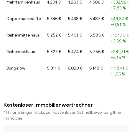
Mehrfamilienhaus
4.234 €
4.253 €
4.586 €
+332,96 €
+7,83 %
Doppelhaushälfte
5.346 €
5.438 €
5.487 €
+49,57 €
/
+0,91 %
Reihenmittelhaus
5.252 €
5.401 €
5.595 €
+194,10 €
/
+3,59 %
Reiheneckhaus
5.327 €
5.474 €
5.756 €
+281,71 €
/
+5,15 %
Bungalow
5.811 €
6.029 €
6.148 €
+118,41 €
/
+1,96 %
Kostenloser Immobilienwertrechner
Mit nur wenigen Klicks zur kostenlosen Schnellbewertung Ihrer
Immobilie.