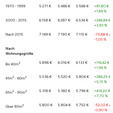
1970 - 1999
5.271 €
5.486 €
5.568 €
+81,80 €
/
+1,49 %
2000 - 2015
6.158 €
6.287 €
6.534 €
+246,84 €
/
+3,93 %
Nach 2015
7.149 €
7.190 €
7.115 €
-75,68 €
/
-1,05 %
Nach
Wohnungsgröße
5.896 €
6.016 €
6.133 €
+116,42 €
/
2
Bis 40m
+1,94 %
5.536 €
5.520 €
5.804 €
+284,25 €
/
2
2
41m
- 60m
+5,15 %
5.318 €
5.382 €
5.796 €
+414,20 €
/
2
2
61m
- 90m
+7,70 %
5.800 €
5.804 €
5.752 €
-52,02 €
/
2
Über 90m
-0,90 %