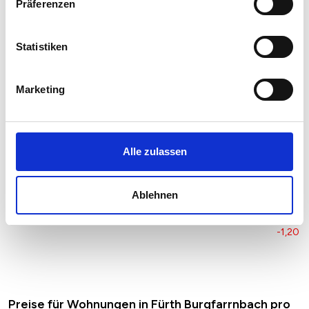
+1,14 %
Präferenzen
Hochparterre
3.582 €
3.609 €
3.671 €
+62,09
+1,72 
Statistiken
Etagenwohnung
3.655 €
3.698 €
3.693 €
-5,45 
-0,15 
Marketing
Maisonette
3.658 €
3.545 €
3.582 €
+36,92
+1,04 
Dachgeschoss
3.555 €
3.568 €
3.585 €
+16,58
Alle zulassen
+0,46 
Loft
4.064 €
4.011 €
3.869 €
-142,42
-3,55 
Ablehnen
Penthouse
4.524 €
4.422 €
4.369 €
-53,19
-1,20 
Preise für Wohnungen in Fürth Burgfarrnbach pro