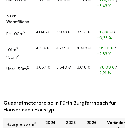
Nach 2016
5.222 €
5.148 €
5.324 €
+176,32 €
/
+3,43 %
Nach
Wohnfläche
4.046 €
3.938 €
3.951 €
+12,86 €
/
2
Bis 100m
+0,33 %
4.336 €
4.249 €
4.348 €
+99,01 €
/
2
101m
-
+2,33 %
2
150m
3.657 €
3.540 €
3.618 €
+78,09 €
/
2
Über 150m
+2,21 %
Quadratmeterpreise in Fürth Burgfarrnbach für
Häuser nach Haustyp
2024
2025
2026
Veränderu
2
Hauspreise /m