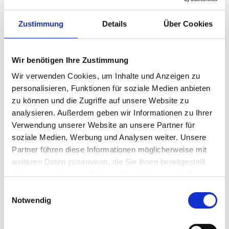
Zustimmung
Details
Über Cookies
Wir benötigen Ihre Zustimmung
Wir verwenden Cookies, um Inhalte und Anzeigen zu
personalisieren, Funktionen für soziale Medien anbieten
Quadratmeterpreise in Fürth Burgfarrnbach für
zu können und die Zugriffe auf unsere Website zu
Wohnungen nach Wohnungstyp
analysieren. Außerdem geben wir Informationen zu Ihrer
Verwendung unserer Website an unsere Partner für
2024
2025
2026
Verän
2
Wohnungspreise /m
soziale Medien, Werbung und Analysen weiter. Unsere
zum Vo
Partner führen diese Informationen möglicherweise mit
weiteren Daten zusammen, die Sie ihnen bereitgestellt
Sonstige
3.997 €
3.871 €
3.924 €
+53,57
+1,38 
haben oder die sie im Rahmen Ihrer Nutzung der Dienste
gesammelt haben.
Einwilligungsauswahl
Erdgeschosswohnung
3.831 €
3.727 €
3.840 €
+112,81
Notwendig
+3,03 
Souterrain
3.091 €
3.147 €
3.183 €
+35,82