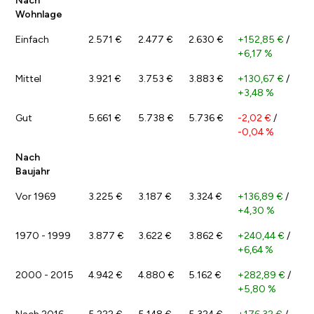
Nach
Wohnlage
Einfach
2.571 €
2.477 €
2.630 €
+152,85 €
/
+6,17 %
Mittel
3.921 €
3.753 €
3.883 €
+130,67 €
/
+3,48 %
Gut
5.661 €
5.738 €
5.736 €
-2,02 €
/
-0,04 %
Nach
Baujahr
Vor 1969
3.225 €
3.187 €
3.324 €
+136,89 €
/
+4,30 %
1970 - 1999
3.877 €
3.622 €
3.862 €
+240,44 €
/
+6,64 %
2000 - 2015
4.942 €
4.880 €
5.162 €
+282,89 €
/
+5,80 %