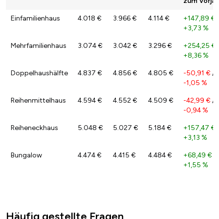
zum Vorjah
Einfamilienhaus
4.018 €
3.966 €
4.114 €
+147,89 €
+3,73 %
Mehrfamilienhaus
3.074 €
3.042 €
3.296 €
+254,25 €
+8,36 %
Doppelhaushälfte
4.837 €
4.856 €
4.805 €
-50,91 €
/
-1,05 %
Reihenmittelhaus
4.594 €
4.552 €
4.509 €
-42,99 €
/
-0,94 %
Reiheneckhaus
5.048 €
5.027 €
5.184 €
+157,47 €
+3,13 %
Bungalow
4.474 €
4.415 €
4.484 €
+68,49 €
/
+1,55 %
Häufig gestellte Fragen