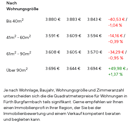
Nach
Wohnungsgröße
3.880 €
3.883 €
3.843 €
-40,53 €
/
2
Bis 40m
-1,04 %
3.591 €
3.609 €
3.594 €
-14,16 €
/
2
2
41m
- 60m
-0,39 %
3.608 €
3.605 €
3.570 €
-34,29 €
/
2
2
61m
- 90m
-0,95 %
3.696 €
3.644 €
3.694 €
+49,98 €
/
2
Über 90m
+1,37 %
Je nach Wohnlage, Baujahr, Wohnungsgröße und Zimmeranzahl
unterscheiden sich die die Quadratmeterpreise für Wohnungen in
Fürth Burgfarrnbach teils signifikant. Gerne empfehlen wir Ihnen
einen Immobilienprofi in Ihrer Region, der Sie bei der
Immobilienbewertung und einem Verkauf kompetent beraten
und begleiten kann.