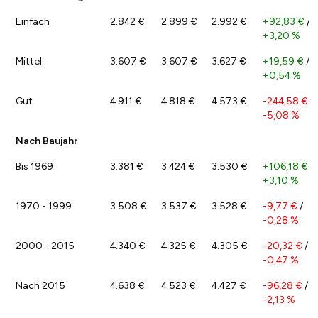
Einfach
2.842 €
2.899 €
2.992 €
+92,83 €
/
+3,20 %
Mittel
3.607 €
3.607 €
3.627 €
+19,59 €
/
+0,54 %
Gut
4.911 €
4.818 €
4.573 €
-244,58 €
/
-5,08 %
Nach Baujahr
Bis 1969
3.381 €
3.424 €
3.530 €
+106,18 €
/
+3,10 %
1970 - 1999
3.508 €
3.537 €
3.528 €
-9,77 €
/
-0,28 %
2000 - 2015
4.340 €
4.325 €
4.305 €
-20,32 €
/
-0,47 %
Nach 2015
4.638 €
4.523 €
4.427 €
-96,28 €
/
-2,13 %