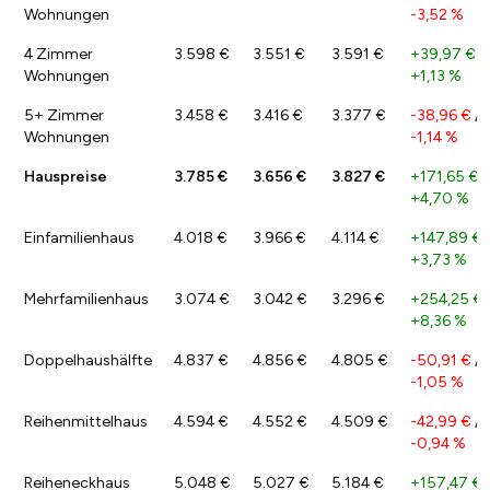
Wohnungen
-3,52 %
4 Zimmer
3.598 €
3.551 €
3.591 €
+39,97 €
/
Wohnungen
+1,13 %
5+ Zimmer
3.458 €
3.416 €
3.377 €
-38,96 €
/
Wohnungen
-1,14 %
Hauspreise
3.785 €
3.656 €
3.827 €
+171,65 €
/
+4,70 %
Einfamilienhaus
4.018 €
3.966 €
4.114 €
+147,89 €
+3,73 %
Mehrfamilienhaus
3.074 €
3.042 €
3.296 €
+254,25 €
+8,36 %
Doppelhaushälfte
4.837 €
4.856 €
4.805 €
-50,91 €
/
-1,05 %
Reihenmittelhaus
4.594 €
4.552 €
4.509 €
-42,99 €
/
-0,94 %
Reiheneckhaus
5.048 €
5.027 €
5.184 €
+157,47 €