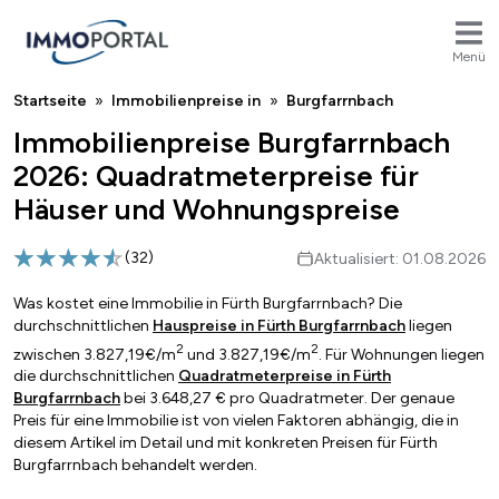
Menü
Breadcrumb
Startseite
Immobilienpreise in
Burgfarrnbach
Immobilienpreise Burgfarrnbach
2026: Quadratmeterpreise für
Häuser und Wohnungspreise
(
32
)
Aktualisiert: 01.08.2026
Was kostet eine Immobilie in Fürth Burgfarrnbach? Die
durchschnittlichen
Hauspreise in Fürth Burgfarrnbach
liegen
2
2
zwischen 3.827,19€/m
und 3.827,19€/m
. Für Wohnungen liegen
die durchschnittlichen
Quadratmeterpreise in Fürth
Burgfarrnbach
bei 3.648,27 € pro Quadratmeter. Der genaue
Preis für eine Immobilie ist von vielen Faktoren abhängig, die in
diesem Artikel im Detail und mit konkreten Preisen für Fürth
Burgfarrnbach behandelt werden.