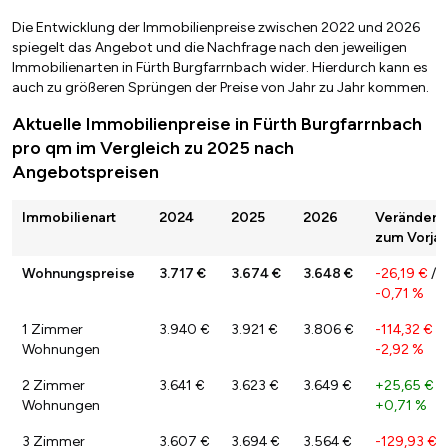
Die Entwicklung der Immobilienpreise zwischen 2022 und 2026
spiegelt das Angebot und die Nachfrage nach den jeweiligen
Immobilienarten in Fürth Burgfarrnbach wider. Hierdurch kann es
auch zu größeren Sprüngen der Preise von Jahr zu Jahr kommen.
Aktuelle Immobilienpreise in Fürth Burgfarrnbach
pro qm im Vergleich zu 2025 nach
Angebotspreisen
Immobilienart
2024
2025
2026
Veränderu
zum Vorjah
Wohnungspreise
3.717 €
3.674 €
3.648 €
-26,19 €
/
-0,71 %
1 Zimmer
3.940 €
3.921 €
3.806 €
-114,32 €
/
Wohnungen
-2,92 %
2 Zimmer
3.641 €
3.623 €
3.649 €
+25,65 €
/
Wohnungen
+0,71 %
3 Zimmer
3.607 €
3.694 €
3.564 €
-129,93 €
/