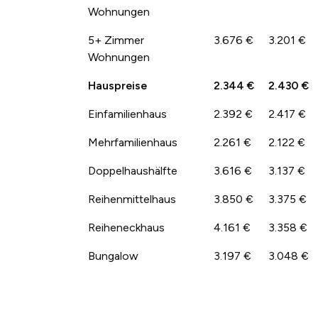
Wohnungen
5+ Zimmer
3.676 €
3.201 €
Wohnungen
Hauspreise
2.344 €
2.430 €
Einfamilienhaus
2.392 €
2.417 €
Mehrfamilienhaus
2.261 €
2.122 €
Doppelhaushälfte
3.616 €
3.137 €
Reihenmittelhaus
3.850 €
3.375 €
Reiheneckhaus
4.161 €
3.358 €
Bungalow
3.197 €
3.048 €