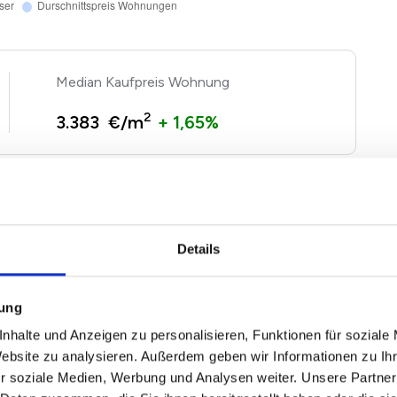
Kaufpreis Wohnung
2
3.383 €/m
+ 1,65%
gen und Häuser basieren auf Angebotspreisen der von
 Immobilien. Echte Verkaufspreise in Lich können je
sprechend nach oben und unten abweichen. Nutzen Sie
Details
n
Immobilienwertrechner für Lich
.
mung
nhalte und Anzeigen zu personalisieren, Funktionen für soziale
026
Website zu analysieren. Außerdem geben wir Informationen zu I
r soziale Medien, Werbung und Analysen weiter. Unsere Partner