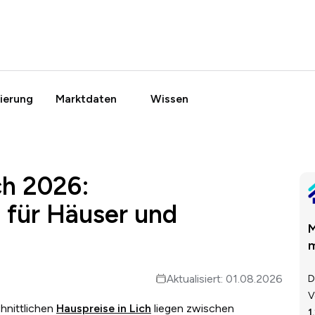
ierung
Marktdaten
Wissen
ch 2026:
 für Häuser und
M
m
Aktualisiert: 01.08.2026
D
V
chnittlichen
Hauspreise in Lich
liegen zwischen
1