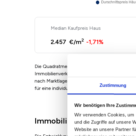
Kaufpreis Haus
2
2.457 €/m
-1,71%
Die Quadratmeterpreise für Eigentumswohnun
Immobilienverkäufern und Maklern angebotenen
nach Marktlage, Zustand und Ausstattung ent
Zustimmung
für eine individuelle Bewertung einfach unsere
Wir benötigen Ihre Zustim
Wir verwenden Cookies, um I
Immobilienpreise in Lich 2
und die Zugriffe auf unsere 
Website an unsere Partner fü