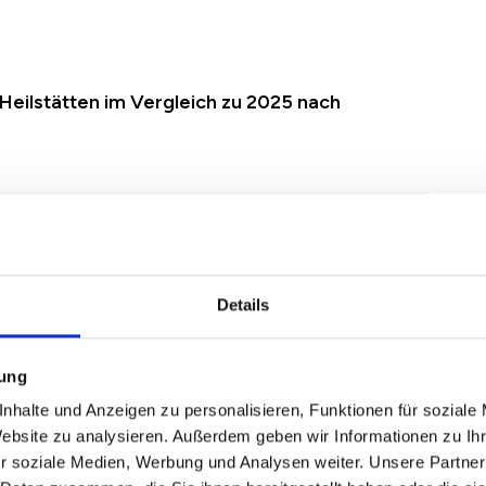
z Heilstätten im Vergleich zu 2025 nach
egründung einer Mieterhöhung nach § 558 BGB
erhöhung in Beelitz Beelitz Heilstätten
Details
mung
nhalte und Anzeigen zu personalisieren, Funktionen für soziale
2024
2025
2026
Veränderung zum
Website zu analysieren. Außerdem geben wir Informationen zu I
Vorjahr
r soziale Medien, Werbung und Analysen weiter. Unsere Partner