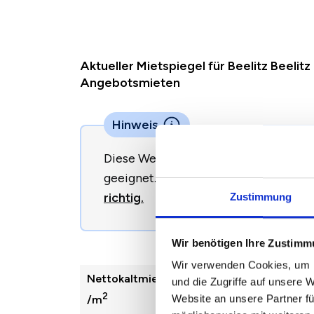
Aktueller Mietspiegel für Beelitz Beelit
Angebotsmieten
Hinweis
Diese Werte sind nicht direkt zur B
geeignet.
So begründen Sie eine Miet
richtig.
Zustimmung
Wir benötigen Ihre Zustim
Wir verwenden Cookies, um I
Nettokaltmiete
2022
2023
und die Zugriffe auf unsere 
2
Website an unsere Partner fü
/m