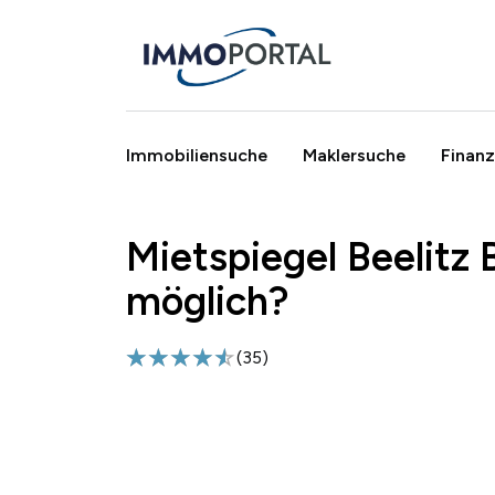
Immobiliensuche
Maklersuche
Finanz
Mietspiegel Beelitz 
Breadcrumb
möglich?
(
35
)