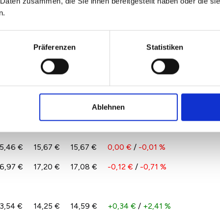
 Daten zusammen, die Sie ihnen bereitgestellt haben oder die s
n.
0,92 €
10,75 €
11,21 €
+0,47 €
/
+4,33 %
Präferenzen
Statistiken
3,64 €
14,11 €
14,01 €
-0,10 €
/
-0,71 %
6,86 €
16,93 €
16,92 €
-0,01 €
/
-0,04 %
Ablehnen
2,22 €
12,51 €
12,63 €
+0,12 €
/
+0,99 %
2,83 €
13,25 €
13,86 €
+0,62 €
/
+4,66 %
5,46 €
15,67 €
15,67 €
0,00 €
/
-0,01 %
6,97 €
17,20 €
17,08 €
-0,12 €
/
-0,71 %
3,54 €
14,25 €
14,59 €
+0,34 €
/
+2,41 %