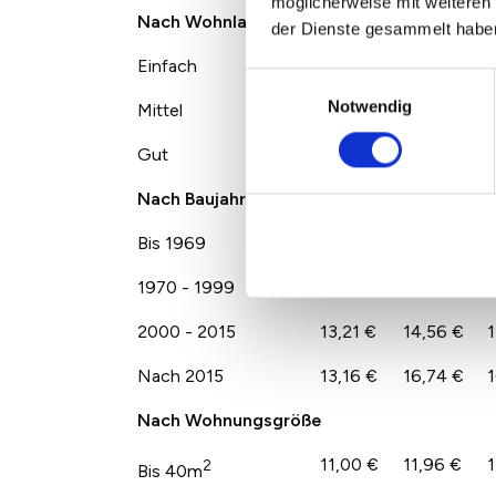
möglicherweise mit weiteren
Nach Wohnlage
der Dienste gesammelt habe
Einfach
8,43 €
9,34 €
1
Einwilligungsauswahl
Notwendig
Mittel
10,59 €
12,10 €
1
Gut
12,79 €
15,13 €
1
Nach Baujahr
Bis 1969
9,81 €
10,94 €
1
1970 - 1999
9,19 €
10,91 €
1
2000 - 2015
13,21 €
14,56 €
1
Nach 2015
13,16 €
16,74 €
1
Nach Wohnungsgröße
11,00 €
11,96 €
1
2
Bis 40m