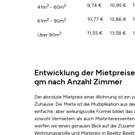
9,74 €
10,95 €
1
2
2
41m
- 60m
10,77 €
12,86 €
1
2
2
61m
- 90m
11,55 €
13,58 €
1
2
Über 90m
Entwicklung der Mietpreise 
qm nach Anzahl Zimmer
Der absolute Mietpreis einer Wohnung ist ein 
Zuhause. Die Miete ist die Multiplikation au
einfache, aber wirkungsvolle Formel bildet das
sowohl Vermietern als auch Mietinteressenten,
werfen wir einen genauen Blick auf die Zusa
Wohnungsgröße und Mietpreis in Beelitz Beelitz