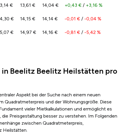
3,14 €
13,61 €
14,04 €
+0,43 €
/
+3,16 %
4,30 €
14,15 €
14,14 €
-0,01 €
/
-0,04 %
5,07 €
14,97 €
14,16 €
-0,81 €
/
-5,42 %
in Beelitz Beelitz Heilstätten pro
zentraler Aspekt bei der Suche nach einem neuen
s dem Quadratmeterpreis und der Wohnungsgröße. Diese
 Fundament vieler Mietkalkulationen und ermöglicht es
 die Preisgestaltung besser zu verstehen. Im Folgenden
mmenhänge zwischen Quadratmeterpreis,
 Heilstätten.