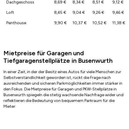
Dachgeschoss
8,69 €
8,34 €
8,51 €
9,12 €
Loft
8,45 €
9,04 €
9,26 €
9,46 €
Penthouse
9,90 €
10,37 €
10,52 €
11,38 €
Mietpreise für Garagen und
Tiefgaragenstellplätze in Busenwurth
In einer Zeit, in der der Besitz eines Autos für viele Menschen zur
Selbstverständlichkeit geworden ist, rückt die Frage nach
ausreichenden und sicheren Parkmöglichkeiten immer stärker in
den Fokus. Die Mietpreise für Garagen und PKW-Stellplätze in
Busenwurth spiegeln die stetig wachsende Nachfrage wider und
reflektieren die Bedeutung von bequemem Parkraum für die
Mieter: