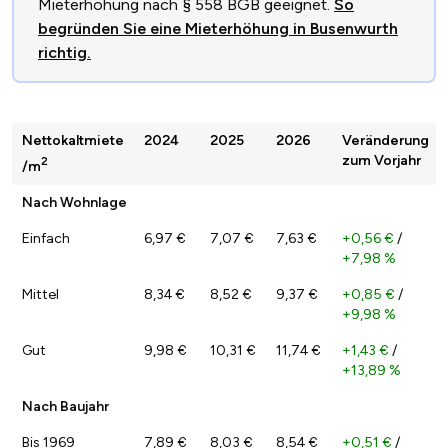
Mieterhöhung nach § 558 BGB geeignet.
So
begründen Sie eine Mieterhöhung in Busenwurth
richtig.
Nettokaltmiete
2024
2025
2026
Veränderung
zum Vorjahr
2
/m
Nach Wohnlage
Einfach
6,97 €
7,07 €
7,63 €
+0,56 €
/
+7,98 %
Mittel
8,34 €
8,52 €
9,37 €
+0,85 €
/
+9,98 %
Gut
9,98 €
10,31 €
11,74 €
+1,43 €
/
+13,89 %
Nach Baujahr
Bis 1969
7,89 €
8,03 €
8,54 €
+0,51 €
/