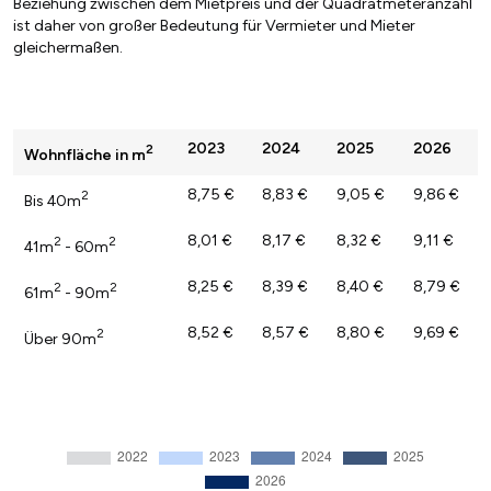
Beziehung zwischen dem Mietpreis und der Quadratmeteranzahl
ist daher von großer Bedeutung für Vermieter und Mieter
gleichermaßen.
2023
2024
2025
2026
2
Wohnfläche in m
8,75 €
8,83 €
9,05 €
9,86 €
2
Bis 40m
8,01 €
8,17 €
8,32 €
9,11 €
2
2
41m
- 60m
8,25 €
8,39 €
8,40 €
8,79 €
2
2
61m
- 90m
8,52 €
8,57 €
8,80 €
9,69 €
2
Über 90m