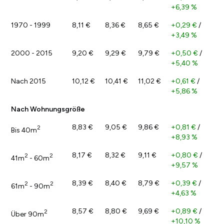
+6,39 %
1970 - 1999
8,11 €
8,36 €
8,65 €
+0,29 €
/
+3,49 %
2000 - 2015
9,20 €
9,29 €
9,79 €
+0,50 €
/
+5,40 %
Nach 2015
10,12 €
10,41 €
11,02 €
+0,61 €
/
+5,86 %
Nach Wohnungsgröße
8,83 €
9,05 €
9,86 €
+0,81 €
/
2
Bis 40m
+8,93 %
8,17 €
8,32 €
9,11 €
+0,80 €
/
2
2
41m
- 60m
+9,57 %
8,39 €
8,40 €
8,79 €
+0,39 €
/
2
2
61m
- 90m
+4,63 %
8,57 €
8,80 €
9,69 €
+0,89 €
/
2
Über 90m
+10,10 %