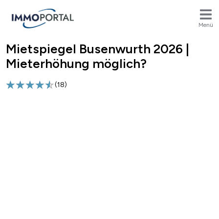
Menü
Mietspiegel Busenwurth 2026 |
Breadcrumb
Mieterhöhung möglich?
(
18
)