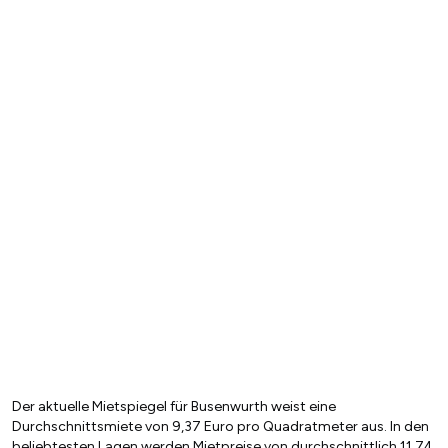
Der aktuelle Mietspiegel für Busenwurth weist eine
Durchschnittsmiete von 9,37 Euro pro Quadratmeter aus. In den
beliebtesten Lagen werden Mietpreise von durchschnittlich 11,74