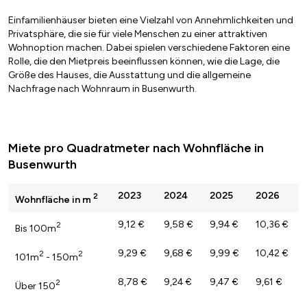
Einfamilienhäuser bieten eine Vielzahl von Annehmlichkeiten und
Privatsphäre, die sie für viele Menschen zu einer attraktiven
Wohnoption machen. Dabei spielen verschiedene Faktoren eine
Rolle, die den Mietpreis beeinflussen können, wie die Lage, die
Größe des Hauses, die Ausstattung und die allgemeine
Nachfrage nach Wohnraum in Busenwurth.
Miete pro Quadratmeter nach Wohnfläche in
Busenwurth
2023
2024
2025
2026
2
Wohnfläche in m
9,12 €
9,58 €
9,94 €
10,36 €
2
Bis 100m
9,29 €
9,68 €
9,99 €
10,42 €
2
2
101m
- 150m
8,78 €
9,24 €
9,47 €
9,61 €
2
Über 150