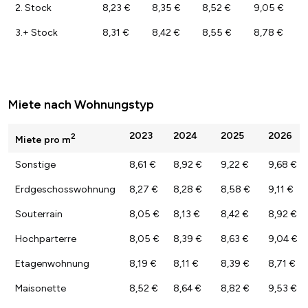
2. Stock
8,23 €
8,35 €
8,52 €
9,05 €
3.+ Stock
8,31 €
8,42 €
8,55 €
8,78 €
Miete nach Wohnungstyp
2023
2024
2025
2026
2
Miete pro m
Sonstige
8,61 €
8,92 €
9,22 €
9,68 €
Erdgeschosswohnung
8,27 €
8,28 €
8,58 €
9,11 €
Souterrain
8,05 €
8,13 €
8,42 €
8,92 €
Hochparterre
8,05 €
8,39 €
8,63 €
9,04 €
Etagenwohnung
8,19 €
8,11 €
8,39 €
8,71 €
Maisonette
8,52 €
8,64 €
8,82 €
9,53 €