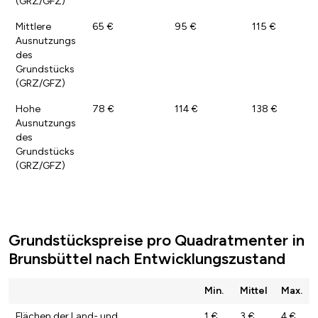
(GRZ/GFZ)
Mittlere
65 €
95 €
115 €
Ausnutzungs
des
Grundstücks
(GRZ/GFZ)
Hohe
78 €
114 €
138 €
Ausnutzungs
des
Grundstücks
(GRZ/GFZ)
Grundstückspreise pro Quadratmenter in
Brunsbüttel nach Entwicklungszustand
Min.
Mittel
Max.
Flächen der Land- und
1 €
3 €
4 €