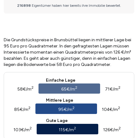
Die Grundstückspreise in Brunsbüttel liegen in mittlerer Lage bei
95 Euro pro Quadratmeter. In den gefragtesten Lagen müssen
Interessierte momentan einen Quadratmeterpreis von 126 €/m²
bezahlen. Es geht aber auch günstiger, denn in einfachen Lagen
liegen die Bodenwerte bei 58 Euro pro Quadratmeter.
Einfache Lage
2
2
2
58€/m
65€/m
71€/m
Mittlere Lage
2
2
2
85€/m
95€/m
104€/m
Gute Lage
2
2
2
103€/m
115€/m
126€/m