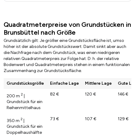
Quadratmeterpreise von Grundstücken in
Brunsbüttel nach Größe
Grundsätzlich gilt: Je größer eine Grundstücksfläche ist, umso
höher ist der absolute Grundstückswert. Damit sinkt aber auch
die Nachfrage nach dem Grundstück, was einen niedrigeren
relativen Quadratmeterpreis zur Folge hat. D. h. der relative
Bodenwert und Quadratmeterpreis stehen in einem funktionalen
Zusammenhang zur Grundstücksfläche.
Grundstücksgröße
Einfache Lage
Mittlere Lage
Gute La
82 €
120 €
146 €
2
200 m
|
Grundstück für ein
Reihenmittelhaus
73 €
107 €
129 €
2
350 m
|
Grundstück für ein
Doppelhaushälfte