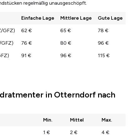
undstücken regelmäßig unausgeschöpft.
Einfache Lage
Mittlere Lage
Gute Lage
Z/GFZ)
62 €
65 €
78 €
Z/GFZ)
76 €
80 €
96 €
GFZ)
91 €
96 €
115 €
dratmenter in Otterndorf nach
Min.
Mittel
Max.
1 €
2 €
4 €