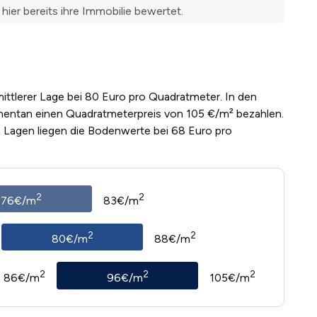
mittlerer Lage bei 80 Euro pro Quadratmeter. In den
entan einen Quadratmeterpreis von 105 €/m² bezahlen.
n Lagen liegen die Bodenwerte bei 68 Euro pro
2
2
76€/m
83€/m
2
2
80€/m
88€/m
2
2
2
86€/m
96€/m
105€/m