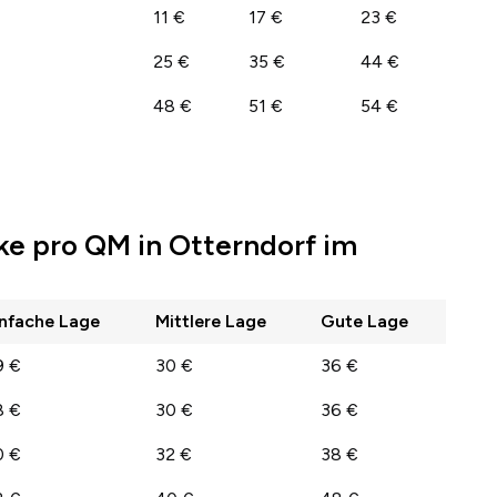
11 €
17 €
23 €
25 €
35 €
44 €
48 €
51 €
54 €
ke pro QM in Otterndorf im
infache Lage
Mittlere Lage
Gute Lage
9 €
30 €
36 €
8 €
30 €
36 €
0 €
32 €
38 €