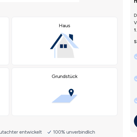
m
D
V
1
S