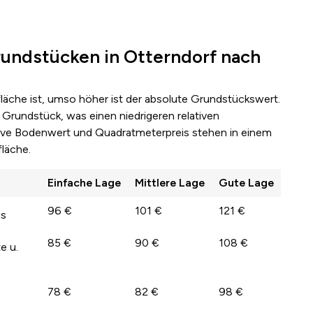
undstücken in Otterndorf nach
fläche ist, umso höher ist der absolute Grundstückswert.
Grundstück, was einen niedrigeren relativen
lative Bodenwert und Quadratmeterpreis stehen in einem
läche.
Einfache Lage
Mittlere Lage
Gute Lage
96 €
101 €
121 €
us
85 €
90 €
108 €
e u.
78 €
82 €
98 €