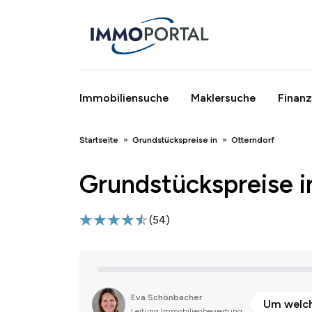
Immobiliensuche
Maklersuche
Finanz
Breadcrumb
Startseite
Grundstückspreise in
Otterndorf
Grundstückspreise i
(
54
)