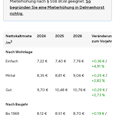
Mieterhöhung nach § 558 BGB geeignet.
So
begründen Sie eine Mieterhöhung in Delmenhorst
richtig.
Nettokaltmiete
2024
2025
2026
Veränderung
zum Vorjahr
2
/m
Nach Wohnlage
Einfach
7,22 €
7,40 €
7,76 €
+0,36 €
/
+4,91 %
Mittel
8,35 €
8,81 €
9,06 €
+0,25 €
/
+2,82 %
Gut
9,70 €
10,48 €
10,76 €
+0,29 €
/
+2,73 %
Nach Baujahr
Bis 1969
8,12 €
8,51 €
8,70 €
+0,19 €
/