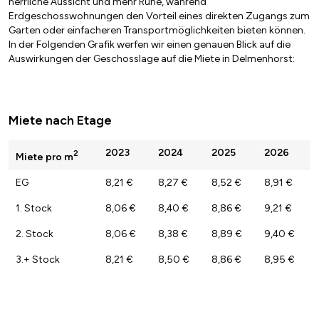
herrliche Aussicht und mehr Ruhe, während
Erdgeschosswohnungen den Vorteil eines direkten Zugangs zum
Garten oder einfacheren Transportmöglichkeiten bieten können.
In der Folgenden Grafik werfen wir einen genauen Blick auf die
Auswirkungen der Geschosslage auf die Miete in Delmenhorst:
Miete nach Etage
2023
2024
2025
2026
2
Miete pro m
EG
8,21 €
8,27 €
8,52 €
8,91 €
1. Stock
8,06 €
8,40 €
8,86 €
9,21 €
2. Stock
8,06 €
8,38 €
8,89 €
9,40 €
3.+ Stock
8,21 €
8,50 €
8,86 €
8,95 €