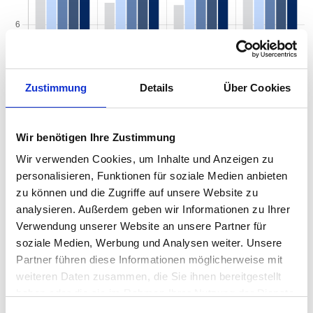
Zustimmung
Details
Über Cookies
Wir benötigen Ihre Zustimmung
Wir verwenden Cookies, um Inhalte und Anzeigen zu
personalisieren, Funktionen für soziale Medien anbieten
zu können und die Zugriffe auf unsere Website zu
Mietspiegel nach Baujahr pro qm 2026 in
analysieren. Außerdem geben wir Informationen zu Ihrer
Delmenhorst
Verwendung unserer Website an unsere Partner für
soziale Medien, Werbung und Analysen weiter. Unsere
Der Mietpreis einer Wohnung in Delmenhorst hängt von einer
Partner führen diese Informationen möglicherweise mit
Vielzahl von Faktoren ab, und eines der entscheidenden Kriterien
weiteren Daten zusammen, die Sie ihnen bereitgestellt
ist das Baujahr der Immobilie. Das Alter eines Gebäudes kann
haben oder die sie im Rahmen Ihrer Nutzung der Dienste
einen erheblichen Einfluss auf den Mietpreis haben, da es
gesammelt haben.
wichtige Informationen über den Zustand, die Ausstattung und