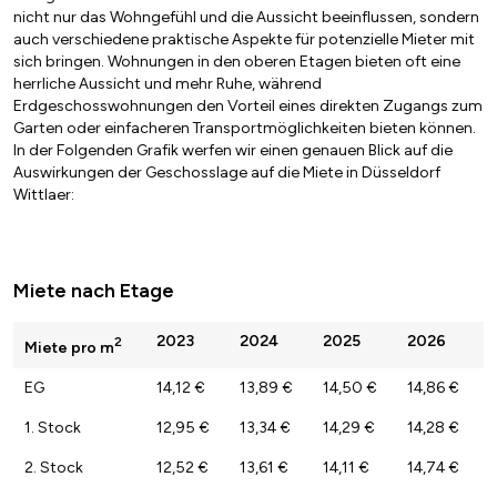
nicht nur das Wohngefühl und die Aussicht beeinflussen, sondern
auch verschiedene praktische Aspekte für potenzielle Mieter mit
sich bringen. Wohnungen in den oberen Etagen bieten oft eine
herrliche Aussicht und mehr Ruhe, während
Erdgeschosswohnungen den Vorteil eines direkten Zugangs zum
Garten oder einfacheren Transportmöglichkeiten bieten können.
In der Folgenden Grafik werfen wir einen genauen Blick auf die
Auswirkungen der Geschosslage auf die Miete in Düsseldorf
Wittlaer:
Miete nach Etage
2023
2024
2025
2026
2
Miete pro m
EG
14,12 €
13,89 €
14,50 €
14,86 €
1. Stock
12,95 €
13,34 €
14,29 €
14,28 €
2. Stock
12,52 €
13,61 €
14,11 €
14,74 €