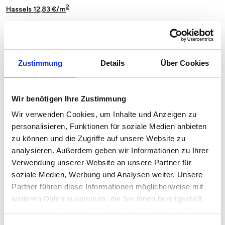
2
Hassels 12,83 €/m
2
Heerdt 16,99 €/m
2
Holthausen 13,91 €/m
Zustimmung
Details
Über Cookies
2
Hubbelrath 14,50 €/m
2
Kaiserswerth 15,75 €/m
Wir benötigen Ihre Zustimmung
2
Lichtenbroich 14,59 €/m
Wir verwenden Cookies, um Inhalte und Anzeigen zu
personalisieren, Funktionen für soziale Medien anbieten
2
Lierenfeld 13,14 €/m
zu können und die Zugriffe auf unsere Website zu
analysieren. Außerdem geben wir Informationen zu Ihrer
2
Lohausen 15,46 €/m
Verwendung unserer Website an unsere Partner für
soziale Medien, Werbung und Analysen weiter. Unsere
2
Ludenberg 15,09 €/m
Partner führen diese Informationen möglicherweise mit
2
Lörick 15,62 €/m
weiteren Daten zusammen, die Sie ihnen bereitgestellt
haben oder die sie im Rahmen Ihrer Nutzung der Dienste
2
Mörsenbroich 13,89 €/m
gesammelt haben.