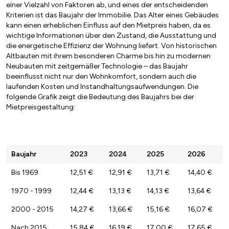
einer Vielzahl von Faktoren ab, und eines der entscheidenden
Kriterien ist das Baujahr der Immobilie. Das Alter eines Gebäudes
kann einen erheblichen Einfluss auf den Mietpreis haben, da es
wichtige Informationen über den Zustand, die Ausstattung und
die energetische Effizienz der Wohnung liefert. Von historischen
Altbauten mit ihrem besonderen Charme bis hin zu modernen
Neubauten mit zeitgemäßer Technologie – das Baujahr
beeinflusst nicht nur den Wohnkomfort, sondern auch die
laufenden Kosten und Instandhaltungsaufwendungen. Die
folgende Grafik zeigt die Bedeutung des Baujahrs bei der
Mietpreisgestaltung:
Baujahr
2023
2024
2025
2026
Bis 1969
12,51 €
12,91 €
13,71 €
14,40 €
1970 - 1999
12,44 €
13,13 €
14,13 €
13,64 €
2000 - 2015
14,27 €
13,66 €
15,16 €
16,07 €
Nach 2015
15,84 €
16,19 €
17,00 €
17,65 €