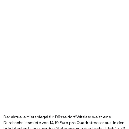
Der aktuelle Mietspiegel für Düsseldorf Wittlaer weist eine
Durchschnittsmiete von 14,19 Euro pro Quadratmeter aus. In den
beliebtesten Lagen werden Mietpreise von durchschnittlich 17,33