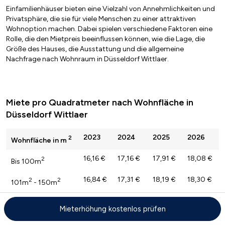
Einfamilienhäuser bieten eine Vielzahl von Annehmlichkeiten und
Privatsphäre, die sie für viele Menschen zu einer attraktiven
Wohnoption machen. Dabei spielen verschiedene Faktoren eine
Rolle, die den Mietpreis beeinflussen können, wie die Lage, die
Größe des Hauses, die Ausstattung und die allgemeine
Nachfrage nach Wohnraum in Düsseldorf Wittlaer.
Miete pro Quadratmeter nach Wohnfläche in
Düsseldorf Wittlaer
2023
2024
2025
2026
2
Wohnfläche in m
16,16 €
17,16 €
17,91 €
18,08 €
2
Bis 100m
16,84 €
17,31 €
18,19 €
18,30 €
2
2
101m
- 150m
16,21 €
16,70 €
17,38 €
17,93 €
2
Über 150
Mieterhöhung kostenlos prüfen