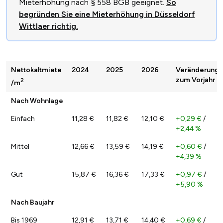
Mieterhöhung nach § 558 BGB geeignet.
So
begründen Sie eine Mieterhöhung in Düsseldorf
Wittlaer richtig.
Nettokaltmiete
2024
2025
2026
Veränderung
zum Vorjahr
2
/m
Nach Wohnlage
Einfach
11,28 €
11,82 €
12,10 €
+0,29 €
/
+2,44 %
Mittel
12,66 €
13,59 €
14,19 €
+0,60 €
/
+4,39 %
Gut
15,87 €
16,36 €
17,33 €
+0,97 €
/
+5,90 %
Nach Baujahr
Bis 1969
12,91 €
13,71 €
14,40 €
+0,69 €
/