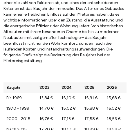
einer Vielzahl von Faktoren ab, und eines der entscheidenden
Kriterien ist das Baujahr der Immobilie. Das Alter eines Gebäudes
kann einen erheblichen Einfluss auf den Mietpreis haben, da es
wichtige Informationen über den Zustand, die Ausstattung und
die energetische Effizienz der Wohnung liefert. Von historischen
Altbauten mit ihrem besonderen Charme bis hin zu modernen
Neubauten mit zeitgemäßer Technologie – das Baujahr
beeinflusst nicht nur den Wohnkomfort, sondern auch die
laufenden Kosten und Instandhaltungsaufwendungen. Die
folgende Grafik zeigt die Bedeutung des Baujahrs bei der
Mietpreisgestaltung:
Baujahr
2023
2024
2025
2026
Bis 1969
13,84 €
15,10 €
15,91 €
15,68 €
1970 - 1999
14,70 €
15,02 €
15,88 €
16,02 €
2000 - 2015
16,76 €
17,13 €
17,58 €
18,53 €
Nach 2015
17,20 €
18,00 €
18,99 €
18,58 €