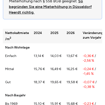
Mieterhöhung nach § 558 BGB geeignet.
So
begründen Sie eine Mieterhöhung in Düsseldorf
Heerdt richtig.
Nettokaltmiete
2024
2025
2026
Veränderung
zum Vorjahr
2
/m
Nach Wohnlage
Einfach
13,14 €
14,03 €
13,67 €
-0,36 €
/
-2,56 %
Mittel
15,76 €
16,49 €
16,25 €
-0,24 €
/
-1,45 %
Gut
18,37 €
19,65 €
19,58 €
-0,07 €
/
-0,38 %
Nach Baujahr
Bis 1969
15,10 €
15,91 €
15,68 €
-0,23 €
/