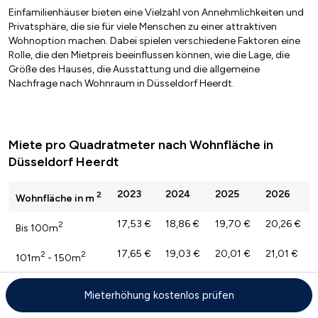
Einfamilienhäuser bieten eine Vielzahl von Annehmlichkeiten und
Privatsphäre, die sie für viele Menschen zu einer attraktiven
Wohnoption machen. Dabei spielen verschiedene Faktoren eine
Rolle, die den Mietpreis beeinflussen können, wie die Lage, die
Größe des Hauses, die Ausstattung und die allgemeine
Nachfrage nach Wohnraum in Düsseldorf Heerdt.
Miete pro Quadratmeter nach Wohnfläche in
Düsseldorf Heerdt
2023
2024
2025
2026
2
Wohnfläche in m
17,53 €
18,86 €
19,70 €
20,26 €
2
Bis 100m
17,65 €
19,03 €
20,01 €
21,01 €
2
2
101m
- 150m
17,47 €
18,36 €
19,11 €
20,18 €
2
Über 150
Mieterhöhung kostenlos prüfen