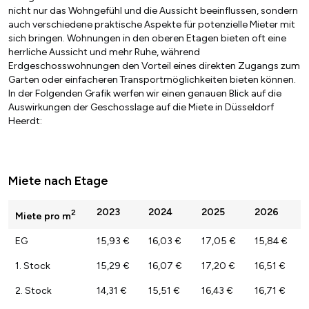
nicht nur das Wohngefühl und die Aussicht beeinflussen, sondern
auch verschiedene praktische Aspekte für potenzielle Mieter mit
sich bringen. Wohnungen in den oberen Etagen bieten oft eine
herrliche Aussicht und mehr Ruhe, während
Erdgeschosswohnungen den Vorteil eines direkten Zugangs zum
Garten oder einfacheren Transportmöglichkeiten bieten können.
In der Folgenden Grafik werfen wir einen genauen Blick auf die
Auswirkungen der Geschosslage auf die Miete in Düsseldorf
Heerdt:
Miete nach Etage
2023
2024
2025
2026
2
Miete pro m
EG
15,93 €
16,03 €
17,05 €
15,84 €
1. Stock
15,29 €
16,07 €
17,20 €
16,51 €
2. Stock
14,31 €
15,51 €
16,43 €
16,71 €