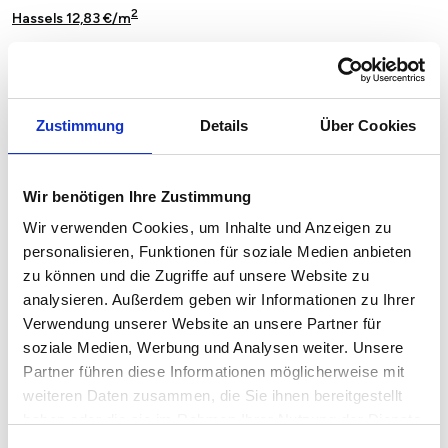
2
Hassels 12,83 €/m
2
Holthausen 13,91 €/m
2
Hubbelrath 14,50 €/m
Zustimmung
Details
Über Cookies
2
Kaiserswerth 15,75 €/m
2
Lichtenbroich 14,59 €/m
Wir benötigen Ihre Zustimmung
2
Lierenfeld 13,14 €/m
Wir verwenden Cookies, um Inhalte und Anzeigen zu
personalisieren, Funktionen für soziale Medien anbieten
2
Lohausen 15,46 €/m
zu können und die Zugriffe auf unsere Website zu
analysieren. Außerdem geben wir Informationen zu Ihrer
2
Ludenberg 15,09 €/m
Verwendung unserer Website an unsere Partner für
soziale Medien, Werbung und Analysen weiter. Unsere
2
Lörick 15,62 €/m
Partner führen diese Informationen möglicherweise mit
2
Mörsenbroich 13,89 €/m
weiteren Daten zusammen, die Sie ihnen bereitgestellt
haben oder die sie im Rahmen Ihrer Nutzung der Dienste
2
Niederkassel 17,19 €/m
gesammelt haben.