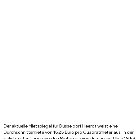
Der aktuelle Mietspiegel für Düsseldorf Heerdt weist eine
Durchschnittsmiete von 16,25 Euro pro Quadratmeter aus. In den
beliebtesten Lagen werden Mietpreise von durchschnittlich 19,58