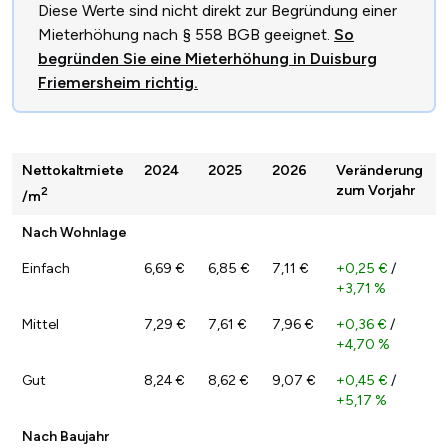
Diese Werte sind nicht direkt zur Begründung einer
Mieterhöhung nach § 558 BGB geeignet.
So
begründen Sie eine Mieterhöhung in Duisburg
Friemersheim richtig.
Nettokaltmiete
2024
2025
2026
Veränderung
zum Vorjahr
2
/m
Nach Wohnlage
Einfach
6,69 €
6,85 €
7,11 €
+0,25 €
/
+3,71 %
Mittel
7,29 €
7,61 €
7,96 €
+0,36 €
/
+4,70 %
Gut
8,24 €
8,62 €
9,07 €
+0,45 €
/
+5,17 %
Nach Baujahr