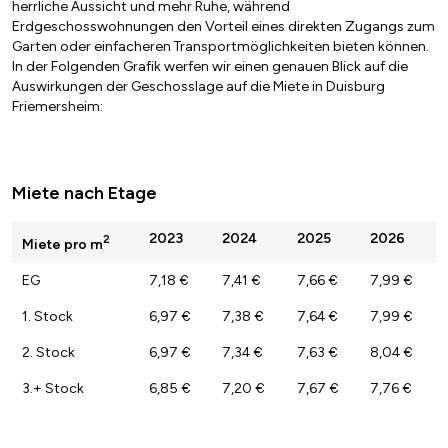
herrliche Aussicht und mehr Ruhe, während
Erdgeschosswohnungen den Vorteil eines direkten Zugangs zum
Garten oder einfacheren Transportmöglichkeiten bieten können.
In der Folgenden Grafik werfen wir einen genauen Blick auf die
Auswirkungen der Geschosslage auf die Miete in Duisburg
Friemersheim:
Miete nach Etage
2023
2024
2025
2026
2
Miete pro m
EG
7,18 €
7,41 €
7,66 €
7,99 €
1. Stock
6,97 €
7,38 €
7,64 €
7,99 €
2. Stock
6,97 €
7,34 €
7,63 €
8,04 €
3.+ Stock
6,85 €
7,20 €
7,67 €
7,76 €