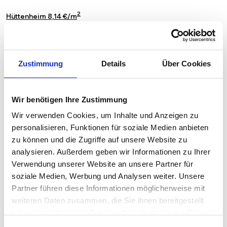
2
Hüttenheim 8,14 €/m
2
Kaßlerfeld 8,04 €/m
2
Laar 7,72 €/m
Zustimmung
Details
Über Cookies
2
Marxloh 7,44 €/m
2
Wir benötigen Ihre Zustimmung
Mittelmeiderich 7,82 €/m
Wir verwenden Cookies, um Inhalte und Anzeigen zu
2
Mündelheim 9,29 €/m
personalisieren, Funktionen für soziale Medien anbieten
zu können und die Zugriffe auf unsere Website zu
2
Neudorf-Nord 8,53 €/m
analysieren. Außerdem geben wir Informationen zu Ihrer
2
Verwendung unserer Website an unsere Partner für
Neudorf-Süd 8,50 €/m
soziale Medien, Werbung und Analysen weiter. Unsere
2
Neuenkamp 7,89 €/m
Partner führen diese Informationen möglicherweise mit
weiteren Daten zusammen, die Sie ihnen bereitgestellt
2
Neumühl 7,86 €/m
haben oder die sie im Rahmen Ihrer Nutzung der Dienste
gesammelt haben.
2