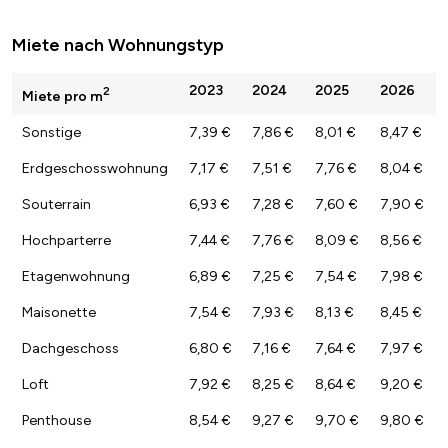
Miete nach Wohnungstyp
2023
2024
2025
2026
2
Miete pro m
Sonstige
7,39 €
7,86 €
8,01 €
8,47 €
Erdgeschosswohnung
7,17 €
7,51 €
7,76 €
8,04 €
Souterrain
6,93 €
7,28 €
7,60 €
7,90 €
Hochparterre
7,44 €
7,76 €
8,09 €
8,56 €
Etagenwohnung
6,89 €
7,25 €
7,54 €
7,98 €
Maisonette
7,54 €
7,93 €
8,13 €
8,45 €
Dachgeschoss
6,80 €
7,16 €
7,64 €
7,97 €
Loft
7,92 €
8,25 €
8,64 €
9,20 €
Penthouse
8,54 €
9,27 €
9,70 €
9,80 €