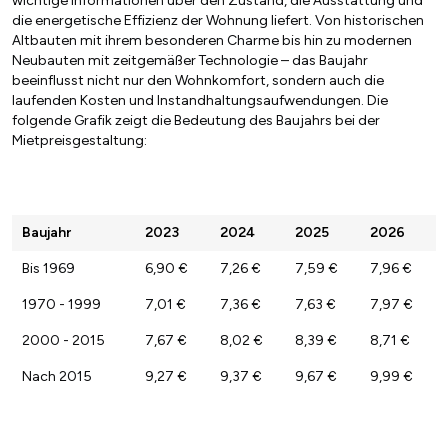
wichtige Informationen über den Zustand, die Ausstattung und
die energetische Effizienz der Wohnung liefert. Von historischen
Altbauten mit ihrem besonderen Charme bis hin zu modernen
Neubauten mit zeitgemäßer Technologie – das Baujahr
beeinflusst nicht nur den Wohnkomfort, sondern auch die
laufenden Kosten und Instandhaltungsaufwendungen. Die
folgende Grafik zeigt die Bedeutung des Baujahrs bei der
Mietpreisgestaltung:
Baujahr
2023
2024
2025
2026
Bis 1969
6,90 €
7,26 €
7,59 €
7,96 €
1970 - 1999
7,01 €
7,36 €
7,63 €
7,97 €
2000 - 2015
7,67 €
8,02 €
8,39 €
8,71 €
Nach 2015
9,27 €
9,37 €
9,67 €
9,99 €