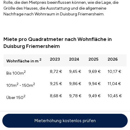
Rolle, die den Mietpreis beeinflussen können, wie die Lage, die
Größe des Hauses, die Ausstattung und die allgemeine
Nachfrage nach Wohnraum in Duisburg Friemersheim.
Miete pro Quadratmeter nach Wohnfläche in
Duisburg Friemersheim
2023
2024
2025
2026
2
Wohnfläche in m
8,72 €
9,45 €
9,69 €
10,17 €
2
Bis 100m
9,25 €
9,86 €
9,94 €
11,04 €
2
2
101m
- 150m
8,68 €
9,78 €
9,49 €
10,45 €
2
Über 150
Mieterhöhung kostenlos prüfen
Mietpreise pro Quadratmeter für