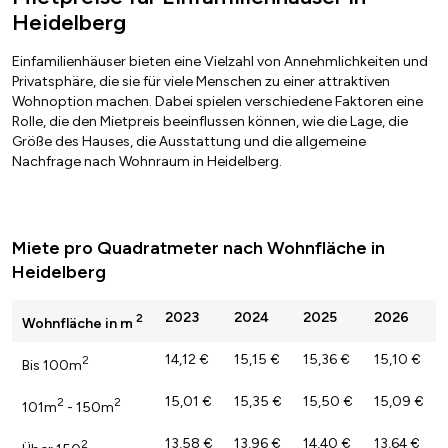
Heidelberg
Einfamilienhäuser bieten eine Vielzahl von Annehmlichkeiten und
Privatsphäre, die sie für viele Menschen zu einer attraktiven
Wohnoption machen. Dabei spielen verschiedene Faktoren eine
Rolle, die den Mietpreis beeinflussen können, wie die Lage, die
Größe des Hauses, die Ausstattung und die allgemeine
Nachfrage nach Wohnraum in Heidelberg.
Miete pro Quadratmeter nach Wohnfläche in
Heidelberg
2023
2024
2025
2026
2
Wohnfläche in m
14,12 €
15,15 €
15,36 €
15,10 €
2
Bis 100m
15,01 €
15,35 €
15,50 €
15,09 €
2
2
101m
- 150m
13,58 €
13,96 €
14,40 €
13,64 €
2