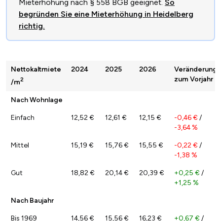
Mieterhöhung nach § 558 BGB geeignet.
So
begründen Sie eine Mieterhöhung in Heidelberg
richtig.
Nettokaltmiete
2024
2025
2026
Veränderung
zum Vorjahr
2
/m
Nach Wohnlage
Einfach
12,52 €
12,61 €
12,15 €
-0,46 €
/
-3,64 %
Mittel
15,19 €
15,76 €
15,55 €
-0,22 €
/
-1,38 %
Gut
18,82 €
20,14 €
20,39 €
+0,25 €
/
+1,25 %
Nach Baujahr
Bis 1969
14,56 €
15,56 €
16,23 €
+0,67 €
/