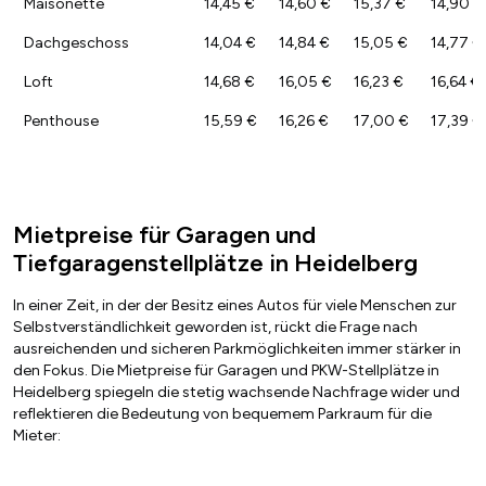
Maisonette
14,45 €
14,60 €
15,37 €
14,90 €
Dachgeschoss
14,04 €
14,84 €
15,05 €
14,77 €
Loft
14,68 €
16,05 €
16,23 €
16,64 €
Penthouse
15,59 €
16,26 €
17,00 €
17,39 €
Mietpreise für Garagen und
Tiefgaragenstellplätze in Heidelberg
In einer Zeit, in der der Besitz eines Autos für viele Menschen zur
Selbstverständlichkeit geworden ist, rückt die Frage nach
ausreichenden und sicheren Parkmöglichkeiten immer stärker in
den Fokus. Die Mietpreise für Garagen und PKW-Stellplätze in
Heidelberg spiegeln die stetig wachsende Nachfrage wider und
reflektieren die Bedeutung von bequemem Parkraum für die
Mieter: