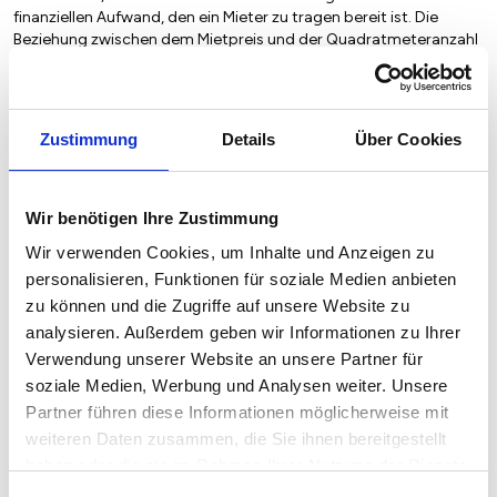
finanziellen Aufwand, den ein Mieter zu tragen bereit ist. Die
Beziehung zwischen dem Mietpreis und der Quadratmeteranzahl
ist daher von großer Bedeutung für Vermieter und Mieter
gleichermaßen.
Zustimmung
Details
Über Cookies
2023
2024
2025
2026
2
Wohnfläche in m
Wir benötigen Ihre Zustimmung
16,86 €
17,35 €
18,20 €
18,24 €
2
Bis 40m
Wir verwenden Cookies, um Inhalte und Anzeigen zu
personalisieren, Funktionen für soziale Medien anbieten
14,65 €
15,18 €
15,65 €
15,20 €
2
2
41m
- 60m
zu können und die Zugriffe auf unsere Website zu
14,27 €
15,04 €
15,27 €
14,62 €
2
2
61m
analysieren. Außerdem geben wir Informationen zu Ihrer
- 90m
Verwendung unserer Website an unsere Partner für
14,21 €
14,98 €
15,51 €
15,47 €
2
Über 90m
soziale Medien, Werbung und Analysen weiter. Unsere
Partner führen diese Informationen möglicherweise mit
weiteren Daten zusammen, die Sie ihnen bereitgestellt
haben oder die sie im Rahmen Ihrer Nutzung der Dienste
gesammelt haben.