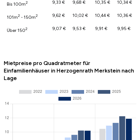
9,33 €
9,68 €
10,35 €
10,34 €
2
Bis 100m
9,62 €
10,02 €
10,44 €
10,36 €
2
2
101m
- 150m
9,07 €
9,53 €
9,91 €
9,95 €
2
Über 150
Mietpreise pro Quadratmeter für
Einfamilienhäuser in Herzogenrath Merkstein nach
Lage