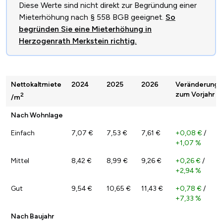
Diese Werte sind nicht direkt zur Begründung einer
Mieterhöhung nach § 558 BGB geeignet.
So
begründen Sie eine Mieterhöhung in
Herzogenrath Merkstein richtig.
Nettokaltmiete
2024
2025
2026
Veränderung
zum Vorjahr
2
/m
Nach Wohnlage
Einfach
7,07 €
7,53 €
7,61 €
+0,08 €
/
+1,07 %
Mittel
8,42 €
8,99 €
9,26 €
+0,26 €
/
+2,94 %
Gut
9,54 €
10,65 €
11,43 €
+0,78 €
/
+7,33 %
Nach Baujahr