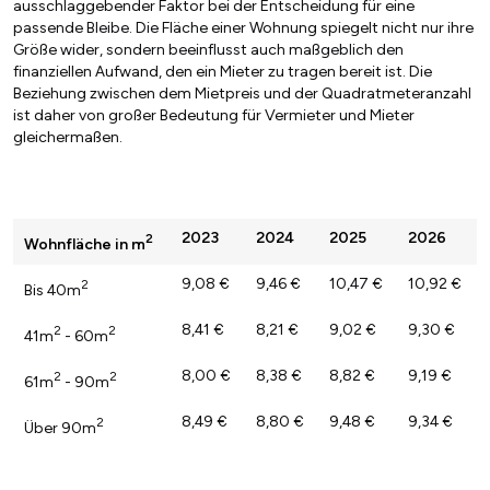
ausschlaggebender Faktor bei der Entscheidung für eine
passende Bleibe. Die Fläche einer Wohnung spiegelt nicht nur ihre
Größe wider, sondern beeinflusst auch maßgeblich den
finanziellen Aufwand, den ein Mieter zu tragen bereit ist. Die
Beziehung zwischen dem Mietpreis und der Quadratmeteranzahl
ist daher von großer Bedeutung für Vermieter und Mieter
gleichermaßen.
2023
2024
2025
2026
2
Wohnfläche in m
9,08 €
9,46 €
10,47 €
10,92 €
2
Bis 40m
8,41 €
8,21 €
9,02 €
9,30 €
2
2
41m
- 60m
8,00 €
8,38 €
8,82 €
9,19 €
2
2
61m
- 90m
8,49 €
8,80 €
9,48 €
9,34 €
2
Über 90m