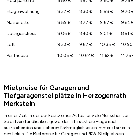
Hochparterre
8,80 €
8,97 €
9,80 €
9,76 €
Etagenwohnung
8,32 €
8,30 €
8,98 €
9,20 €
Maisonette
8,59 €
8,77 €
9,57 €
9,84 €
Dachgeschoss
8,06 €
8,40 €
9,01 €
8,91 €
Loft
9,33 €
9,52 €
10,35 €
10,90 €
Penthouse
10,05 €
10,62 €
11,62 €
11,75 €
Mietpreise für Garagen und
Tiefgaragenstellplätze in Herzogenrath
Merkstein
In einer Zeit, in der der Besitz eines Autos für viele Menschen zur
Selbstverständlichkeit geworden ist, rückt die Frage nach
ausreichenden und sicheren Parkmöglichkeiten immer stärker in
den Fokus. Die Mietpreise für Garagen und PKW-Stellplätze in