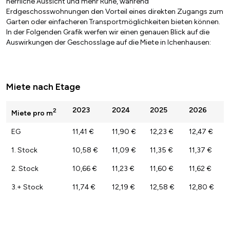
herrliche Aussicht und mehr Ruhe, während
Erdgeschosswohnungen den Vorteil eines direkten Zugangs zum
Garten oder einfacheren Transportmöglichkeiten bieten können.
In der Folgenden Grafik werfen wir einen genauen Blick auf die
Auswirkungen der Geschosslage auf die Miete in Ichenhausen:
Miete nach Etage
2023
2024
2025
2026
2
Miete pro m
EG
11,41 €
11,90 €
12,23 €
12,47 €
1. Stock
10,58 €
11,09 €
11,35 €
11,37 €
2. Stock
10,66 €
11,23 €
11,60 €
11,62 €
3.+ Stock
11,74 €
12,19 €
12,58 €
12,80 €