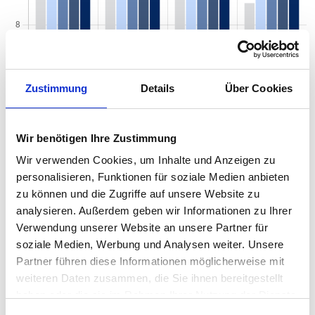
Zustimmung
Details
Über Cookies
Wir benötigen Ihre Zustimmung
Wir verwenden Cookies, um Inhalte und Anzeigen zu
personalisieren, Funktionen für soziale Medien anbieten
zu können und die Zugriffe auf unsere Website zu
Mietspiegel nach Baujahr pro qm 2026 in
analysieren. Außerdem geben wir Informationen zu Ihrer
Ichenhausen
Verwendung unserer Website an unsere Partner für
soziale Medien, Werbung und Analysen weiter. Unsere
Der Mietpreis einer Wohnung in Ichenhausen hängt von einer
Partner führen diese Informationen möglicherweise mit
Vielzahl von Faktoren ab, und eines der entscheidenden Kriterien
weiteren Daten zusammen, die Sie ihnen bereitgestellt
ist das Baujahr der Immobilie. Das Alter eines Gebäudes kann
haben oder die sie im Rahmen Ihrer Nutzung der Dienste
einen erheblichen Einfluss auf den Mietpreis haben, da es
gesammelt haben.
wichtige Informationen über den Zustand, die Ausstattung und