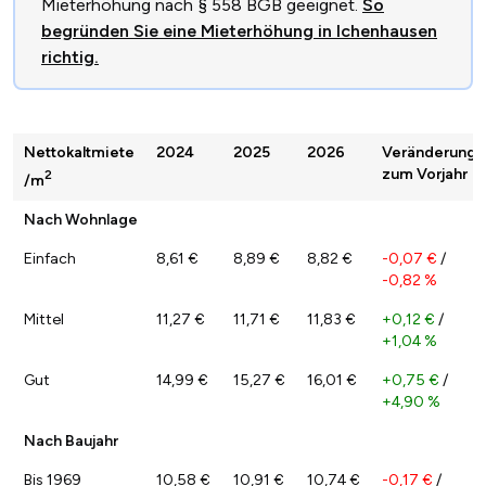
Mieterhöhung nach § 558 BGB geeignet.
So
begründen Sie eine Mieterhöhung in Ichenhausen
richtig.
Nettokaltmiete
2024
2025
2026
Veränderung
zum Vorjahr
2
/m
Nach Wohnlage
Einfach
8,61 €
8,89 €
8,82 €
-0,07 €
/
-0,82 %
Mittel
11,27 €
11,71 €
11,83 €
+0,12 €
/
+1,04 %
Gut
14,99 €
15,27 €
16,01 €
+0,75 €
/
+4,90 %
Nach Baujahr
Bis 1969
10,58 €
10,91 €
10,74 €
-0,17 €
/