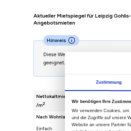
Aktueller Mietspiegel für Leipzig Gohli
Angebotsmieten
Hinweis
Diese Werte sind nicht direkt zur B
geeignet.
So begründen Sie eine Miet
Zustimmung
Nettokaltmiete
2022
2023
2
Wir benötigen Ihre Zustim
2
/m
Wir verwenden Cookies, um I
Nach Wohnlage
und die Zugriffe auf unsere 
Website an unsere Partner fü
Einfach
6,55 €
7,11 €
7