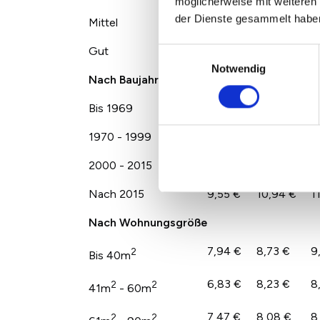
möglicherweise mit weiteren
der Dienste gesammelt habe
Mittel
7,56 €
8,19 €
8
Gut
9,54 €
10,10 €
1
Einwilligungsauswahl
Notwendig
Nach Baujahr
Bis 1969
7,05 €
8,32 €
8
1970 - 1999
7,14 €
7,86 €
8
2000 - 2015
7,96 €
10,03 €
1
Nach 2015
9,55 €
10,94 €
1
Nach Wohnungsgröße
7,94 €
8,73 €
9
2
Bis 40m
6,83 €
8,23 €
8
2
2
41m
- 60m
7,47 €
8,08 €
8
2
2