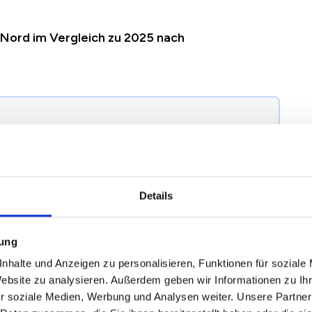
s-Nord im Vergleich zu 2025 nach
egründung einer Mieterhöhung nach § 558 BGB
erhöhung in Leipzig Gohlis-Nord richtig.
Details
024
2025
2026
Veränderung zum
mung
Vorjahr
nhalte und Anzeigen zu personalisieren, Funktionen für soziale
Website zu analysieren. Außerdem geben wir Informationen zu I
r soziale Medien, Werbung und Analysen weiter. Unsere Partner
,54 €
7,83 €
7,74 €
-0,09 €
/
-1,17 %