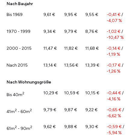
Nach Baujahr
Bis 1969
9,61 €
9,95 €
9,55 €
-0,41 €
/
-4,07 %
1970 - 1999
9,34 €
9,79 €
8,76 €
-1,02 €
/
-10,47 %
2000 - 2015
11,47 €
11,82 €
11,68 €
-0,14 €
/
-1,19 %
Nach 2015
13,14 €
13,56 €
13,39 €
-0,17 €
/
-1,26 %
Nach Wohnungsgröße
10,29 €
10,59 €
10,15 €
-0,44 €
/
2
Bis 40m
-4,16 %
9,79 €
9,87 €
9,22 €
-0,65 €
/
2
2
41m
- 60m
-6,62 %
9,62 €
9,88 €
9,30 €
-0,59 €
/
2
2
61m
- 90m
-5,94 %