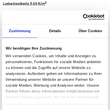
2
Liebertwolkwitz 9,69 €/m
2
Lindenau 10,21 €/m
2
Lindenthal 9,61 €/m
Zustimmung
Details
Über Cookies
2
Mockau-Nord 9,34 €/m
2
Mockau-Süd 9,08 €/m
Wir benötigen Ihre Zustimmung
2
Möckern 9,71 €/m
Wir verwenden Cookies, um Inhalte und Anzeigen zu
personalisieren, Funktionen für soziale Medien anbieten
2
Mölkau 9,87 €/m
zu können und die Zugriffe auf unsere Website zu
analysieren. Außerdem geben wir Informationen zu Ihrer
2
Neulindenau 9,89 €/m
Verwendung unserer Website an unsere Partner für
2
soziale Medien, Werbung und Analysen weiter. Unsere
Neustadt-Neuschönefeld 11,50 €/m
Partner führen diese Informationen möglicherweise mit
2
Paunsdorf 9,14 €/m
weiteren Daten zusammen, die Sie ihnen bereitgestellt
haben oder die sie im Rahmen Ihrer Nutzung der Dienste
2
Plagwitz 10,42 €/m
gesammelt haben.