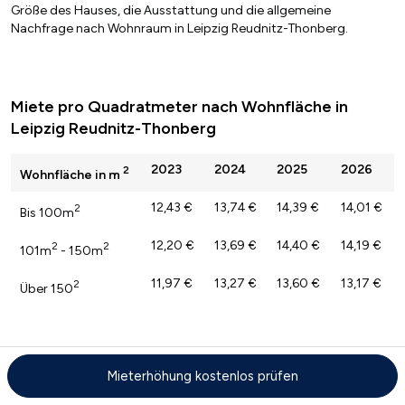
Größe des Hauses, die Ausstattung und die allgemeine
Nachfrage nach Wohnraum in Leipzig Reudnitz-Thonberg.
Miete pro Quadratmeter nach Wohnfläche in
Leipzig Reudnitz-Thonberg
2023
2024
2025
2026
2
Wohnfläche in m
12,43 €
13,74 €
14,39 €
14,01 €
2
Bis 100m
12,20 €
13,69 €
14,40 €
14,19 €
2
2
101m
- 150m
11,97 €
13,27 €
13,60 €
13,17 €
2
Über 150
Mieterhöhung kostenlos prüfen
Mietpreise pro Quadratmeter für
Einfamilienhäuser in Leipzig Reudnitz-Thonberg