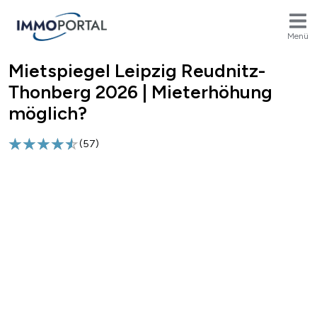
Menü
Mietspiegel Leipzig Reudnitz-
Breadcrumb
Thonberg 2026 | Mieterhöhung
möglich?
(
57
)