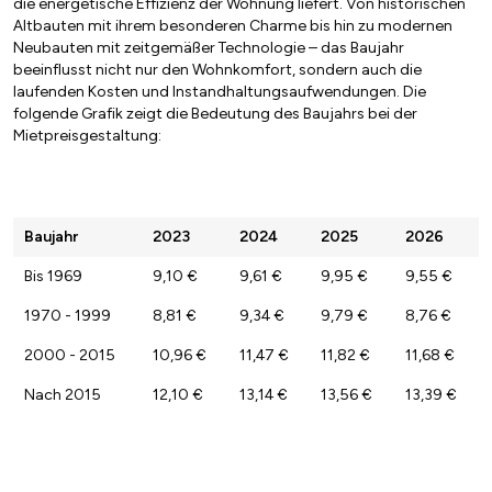
die energetische Effizienz der Wohnung liefert. Von historischen
Altbauten mit ihrem besonderen Charme bis hin zu modernen
Neubauten mit zeitgemäßer Technologie – das Baujahr
beeinflusst nicht nur den Wohnkomfort, sondern auch die
laufenden Kosten und Instandhaltungsaufwendungen. Die
folgende Grafik zeigt die Bedeutung des Baujahrs bei der
Mietpreisgestaltung:
Baujahr
2023
2024
2025
2026
Bis 1969
9,10 €
9,61 €
9,95 €
9,55 €
1970 - 1999
8,81 €
9,34 €
9,79 €
8,76 €
2000 - 2015
10,96 €
11,47 €
11,82 €
11,68 €
Nach 2015
12,10 €
13,14 €
13,56 €
13,39 €