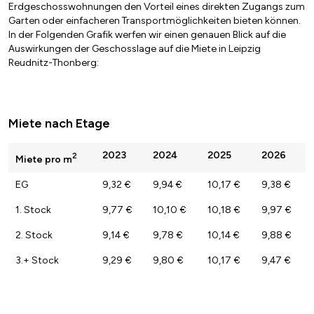
Erdgeschosswohnungen den Vorteil eines direkten Zugangs zum
Garten oder einfacheren Transportmöglichkeiten bieten können.
In der Folgenden Grafik werfen wir einen genauen Blick auf die
Auswirkungen der Geschosslage auf die Miete in Leipzig
Reudnitz-Thonberg:
Miete nach Etage
2023
2024
2025
2026
2
Miete pro m
EG
9,32 €
9,94 €
10,17 €
9,38 €
1. Stock
9,77 €
10,10 €
10,18 €
9,97 €
2. Stock
9,14 €
9,78 €
10,14 €
9,88 €
3.+ Stock
9,29 €
9,80 €
10,17 €
9,47 €