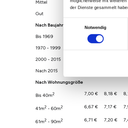
möglicherweise mit weiteren
Mittel
6,75 €
7,33 €
7,
der Dienste gesammelt habe
Gut
7,51 €
8,63 €
8,
Einwilligungsauswahl
Nach Baujahr
Notwendig
Bis 1969
6,65 €
7,24 €
7,
1970 - 1999
6,62 €
7,12 €
7,
2000 - 2015
7,06 €
8,70 €
8,
Nach 2015
8,05 €
9,16 €
9,
Nach Wohnungsgröße
7,00 €
8,18 €
8,
2
Bis 40m
6,67 €
7,17 €
7,
2
2
41m
- 60m
6,71 €
7,20 €
7,
2
2
61m
- 90m