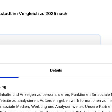
tstadt im Vergleich zu 2025 nach
egründung einer Mieterhöhung nach § 558 BGB
terhöhung in Magdeburg Altstadt richtig.
Details
024
2025
2026
Veränderung zum Vorjahr
mung
nhalte und Anzeigen zu personalisieren, Funktionen für soziale
Website zu analysieren. Außerdem geben wir Informationen zu I
63 €
7,01 €
7,34 €
+0,33 €
/
+4,67 %
r soziale Medien, Werbung und Analysen weiter. Unsere Partner