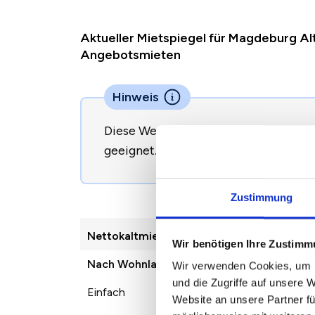
Aktueller Mietspiegel für Magdeburg Al
Angebotsmieten
Hinweis
Diese Werte sind nicht direkt zur B
geeignet.
So begründen Sie eine Mie
Zustimmung
2022
2023
2
2
Nettokaltmiete /m
Wir benötigen Ihre Zustim
Nach Wohnlage
Wir verwenden Cookies, um I
und die Zugriffe auf unsere 
Einfach
6,00 €
6,53 €
6,
Website an unsere Partner fü