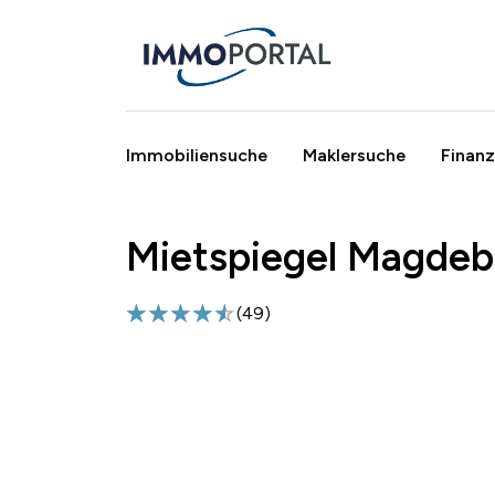
Immobiliensuche
Maklersuche
Finanz
Mietspiegel Magdebu
Breadcrumb
(
49
)