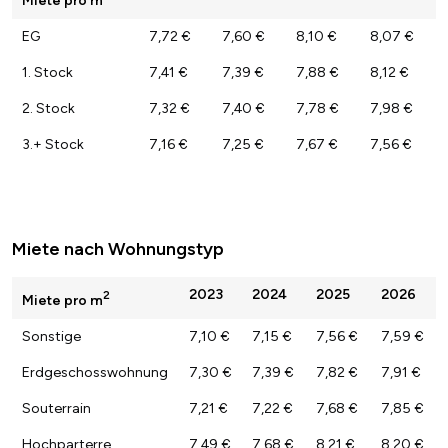
Miete pro m
EG
7,72 €
7,60 €
8,10 €
8,07 €
1. Stock
7,41 €
7,39 €
7,88 €
8,12 €
2. Stock
7,32 €
7,40 €
7,78 €
7,98 €
3.+ Stock
7,16 €
7,25 €
7,67 €
7,56 €
Miete nach Wohnungstyp
2023
2024
2025
2026
2
Miete pro m
Sonstige
7,10 €
7,15 €
7,56 €
7,59 €
Erdgeschosswohnung
7,30 €
7,39 €
7,82 €
7,91 €
Souterrain
7,21 €
7,22 €
7,68 €
7,85 €
Hochparterre
7,49 €
7,68 €
8,21 €
8,20 €