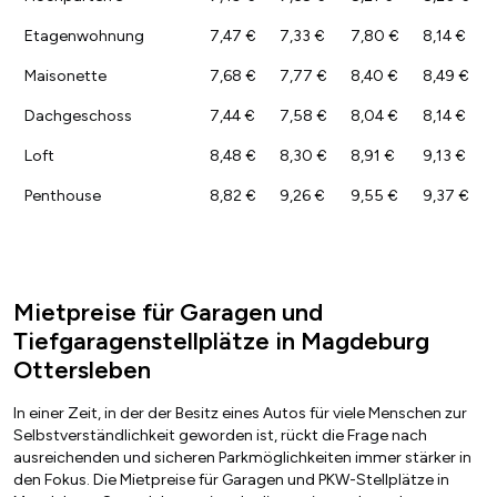
Etagenwohnung
7,47 €
7,33 €
7,80 €
8,14 €
Maisonette
7,68 €
7,77 €
8,40 €
8,49 €
Dachgeschoss
7,44 €
7,58 €
8,04 €
8,14 €
Loft
8,48 €
8,30 €
8,91 €
9,13 €
Penthouse
8,82 €
9,26 €
9,55 €
9,37 €
Mietpreise für Garagen und
Tiefgaragenstellplätze in Magdeburg
Ottersleben
In einer Zeit, in der der Besitz eines Autos für viele Menschen zur
Selbstverständlichkeit geworden ist, rückt die Frage nach
ausreichenden und sicheren Parkmöglichkeiten immer stärker in
den Fokus. Die Mietpreise für Garagen und PKW-Stellplätze in