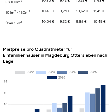
10,30 €
9,43 €
10,31 €
11,63 €
2
Bis 100m
10,43 €
9,79 €
10,62 €
11,41 €
2
2
101m
- 150m
10,04 €
9,32 €
9,85 €
10,49 €
2
Über 150
Mietpreise pro Quadratmeter für
Einfamilienhäuser in Magdeburg Ottersleben nach
Lage