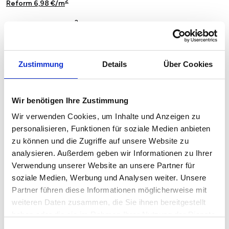
2
Reform 6,98 €/m
2
Rothensee 8,19 €/m
2
Salbke 7,53 €/m
Zustimmung
Details
Über Cookies
2
Stadtfeld 7,64 €/m
2
Sudenburg 7,44 €/m
Wir benötigen Ihre Zustimmung
2
Werder 8,69 €/m
Wir verwenden Cookies, um Inhalte und Anzeigen zu
personalisieren, Funktionen für soziale Medien anbieten
2
Westerhüsen 7,39 €/m
zu können und die Zugriffe auf unsere Website zu
analysieren. Außerdem geben wir Informationen zu Ihrer
Verwendung unserer Website an unsere Partner für
Mietspiegel in Magdeburg Ottersleben
soziale Medien, Werbung und Analysen weiter. Unsere
pro qm nach Wohnfläche
Partner führen diese Informationen möglicherweise mit
weiteren Daten zusammen, die Sie ihnen bereitgestellt
Der Mietpreis einer Wohnung in Magdeburg Ottersleben steht in
haben oder die sie im Rahmen Ihrer Nutzung der Dienste
engem Zusammenhang mit der Quadratmeteranzahl und ist ein
gesammelt haben.