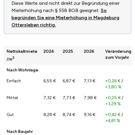
Diese Werte sind nicht direkt zur Begründung einer
Mieterhöhung nach § 558 BGB geeignet.
So
begründen Sie eine Mieterhöhung in Magdeburg
Ottersleben richtig.
Nettokaltmiete
2024
2025
2026
Veränderung
zum Vorjahr
2
/m
Nach Wohnlage
Einfach
6,55 €
6,87 €
7,13 €
+0,26 €
/
+3,80 %
Mittel
7,32 €
7,73 €
7,98 €
+0,25 €
/
+3,29 %
Gut
8,28 €
8,74 €
9,16 €
+0,42 €
/
+4,81 %
Nach Baujahr