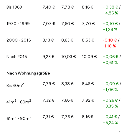
Bis 1969
7,40 €
7,78 €
8,16 €
+0,38 €
/
+4,86 %
1970 - 1999
7,07 €
7,60 €
7,70 €
+0,10 €
/
+1,28 %
2000 - 2015
8,13 €
8,63 €
8,53 €
-0,10 €
/
-1,18 %
Nach 2015
9,23 €
10,03 €
10,09 €
+0,06 €
/
+0,61 %
Nach Wohnungsgröße
7,79 €
8,38 €
8,46 €
+0,09 €
/
2
Bis 40m
+1,06 %
7,32 €
7,66 €
7,92 €
+0,26 €
/
2
2
41m
- 60m
+3,35 %
7,31 €
7,76 €
8,16 €
+0,41 €
/
2
2
61m
- 90m
+5,24 %