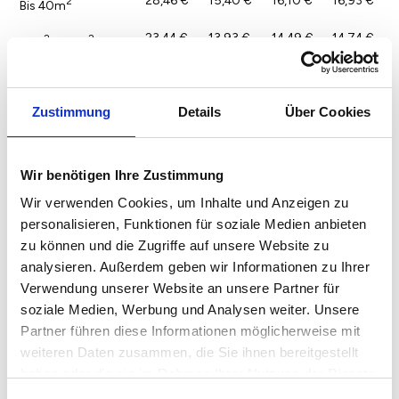
28,46 €
15,40 €
16,10 €
16,93 €
2
Bis 40m
23,44 €
13,93 €
14,49 €
14,74 €
2
2
41m
- 60m
19,01 €
13,23 €
13,86 €
14,56 €
2
2
61m
- 90m
Zustimmung
Details
Über Cookies
20,24 €
13,64 €
14,18 €
15,09 €
2
Über 90m
Wir benötigen Ihre Zustimmung
Wir verwenden Cookies, um Inhalte und Anzeigen zu
personalisieren, Funktionen für soziale Medien anbieten
zu können und die Zugriffe auf unsere Website zu
analysieren. Außerdem geben wir Informationen zu Ihrer
Verwendung unserer Website an unsere Partner für
soziale Medien, Werbung und Analysen weiter. Unsere
Partner führen diese Informationen möglicherweise mit
weiteren Daten zusammen, die Sie ihnen bereitgestellt
haben oder die sie im Rahmen Ihrer Nutzung der Dienste
gesammelt haben.