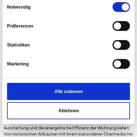
Einwilligungsauswahl
Notwendig
Präferenzen
Statistiken
Marketing
Mietspiegel nach Baujahr pro qm 2026 in
Offenbach am Main Waldheim
Alle zulassen
Der Mietpreis einer Wohnung in Offenbach am Main Waldheim
hängt von einer Vielzahl von Faktoren ab, und eines der
entscheidenden Kriterien ist das Baujahr der Immobilie. Das Alter
Ablehnen
eines Gebäudes kann einen erheblichen Einfluss auf den Mietpreis
haben, da es wichtige Informationen über den Zustand, die
Ausstattung und die energetische Effizienz der Wohnung liefert.
Von historischen Altbauten mit ihrem besonderen Charme bis hin