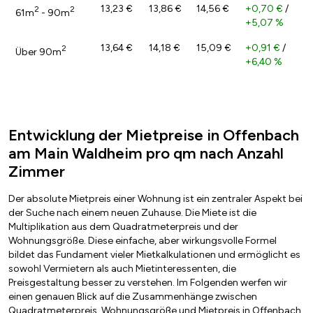
13,23 €
13,86 €
14,56 €
+0,70 €
/
2
2
61m
- 90m
+5,07 %
13,64 €
14,18 €
15,09 €
+0,91 €
/
2
Über 90m
+6,40 %
Entwicklung der Mietpreise in Offenbach
am Main Waldheim pro qm nach Anzahl
Zimmer
Der absolute Mietpreis einer Wohnung ist ein zentraler Aspekt bei
der Suche nach einem neuen Zuhause. Die Miete ist die
Multiplikation aus dem Quadratmeterpreis und der
Wohnungsgröße. Diese einfache, aber wirkungsvolle Formel
bildet das Fundament vieler Mietkalkulationen und ermöglicht es
sowohl Vermietern als auch Mietinteressenten, die
Preisgestaltung besser zu verstehen. Im Folgenden werfen wir
einen genauen Blick auf die Zusammenhänge zwischen
Quadratmeterpreis, Wohnungsgröße und Mietpreis in Offenbach