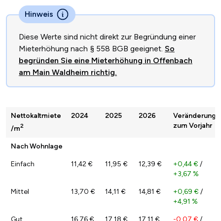
Hinweis
Diese Werte sind nicht direkt zur Begründung einer
Mieterhöhung nach § 558 BGB geeignet.
So
begründen Sie eine Mieterhöhung in Offenbach
am Main Waldheim richtig.
Nettokaltmiete
2024
2025
2026
Veränderung
zum Vorjahr
2
/m
Nach Wohnlage
Einfach
11,42 €
11,95 €
12,39 €
+0,44 €
/
+3,67 %
Mittel
13,70 €
14,11 €
14,81 €
+0,69 €
/
+4,91 %
Gut
16,76 €
17,18 €
17,11 €
-0,07 €
/