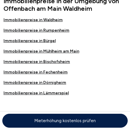
Immobilienpreise in der Umgebung von
Offenbach am Main Waldheim
Immobilienpreise in Waldheim
Immobilienpreise in Rumpenheim
Immobilienpreise in Bürgel
Immobilienpreise in Mühlheim am Main
Immobilienpreise in Bischofsheim
Immobilienpreise in Fechenheim
Immobilienpreise in Dörnigheim
Immobilienpreise in Lämmerspiel
Immobiliensuche in Waldheim
Mieterhöhung kostenlos prüfen
Immobilien in Offenbach am Main