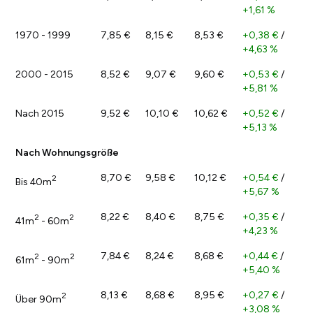
+1,61 %
1970 - 1999
7,85 €
8,15 €
8,53 €
+0,38 €
/
+4,63 %
2000 - 2015
8,52 €
9,07 €
9,60 €
+0,53 €
/
+5,81 %
Nach 2015
9,52 €
10,10 €
10,62 €
+0,52 €
/
+5,13 %
Nach Wohnungsgröße
8,70 €
9,58 €
10,12 €
+0,54 €
/
2
Bis 40m
+5,67 %
8,22 €
8,40 €
8,75 €
+0,35 €
/
2
2
41m
- 60m
+4,23 %
7,84 €
8,24 €
8,68 €
+0,44 €
/
2
2
61m
- 90m
+5,40 %
8,13 €
8,68 €
8,95 €
+0,27 €
/
2
Über 90m
+3,08 %