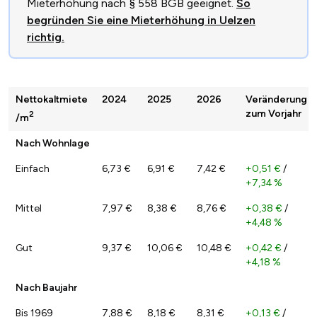
Mieterhöhung nach § 558 BGB geeignet.
So
begründen Sie eine Mieterhöhung in Uelzen
richtig.
Nettokaltmiete
2024
2025
2026
Veränderung
zum Vorjahr
2
/m
Nach Wohnlage
Einfach
6,73 €
6,91 €
7,42 €
+0,51 €
/
+7,34 %
Mittel
7,97 €
8,38 €
8,76 €
+0,38 €
/
+4,48 %
Gut
9,37 €
10,06 €
10,48 €
+0,42 €
/
+4,18 %
Nach Baujahr
Bis 1969
7,88 €
8,18 €
8,31 €
+0,13 €
/