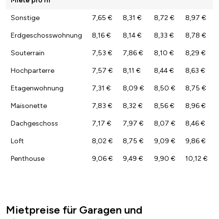
Sonstige
7,65 €
8,31 €
8,72 €
8,97 €
Erdgeschosswohnung
8,16 €
8,14 €
8,33 €
8,78 €
Souterrain
7,53 €
7,86 €
8,10 €
8,29 €
Hochparterre
7,57 €
8,11 €
8,44 €
8,63 €
Etagenwohnung
7,31 €
8,09 €
8,50 €
8,75 €
Maisonette
7,83 €
8,32 €
8,56 €
8,96 €
Dachgeschoss
7,17 €
7,97 €
8,07 €
8,46 €
Loft
8,02 €
8,75 €
9,09 €
9,86 €
Penthouse
9,06 €
9,49 €
9,90 €
10,12 €
Mietpreise für Garagen und