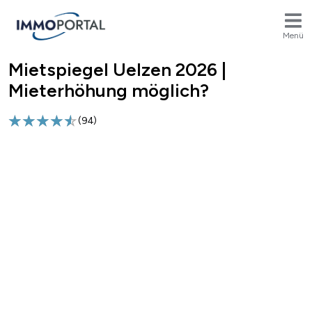
Menü
Mietspiegel Uelzen 2026 |
Breadcrumb
Mieterhöhung möglich?
(
94
)