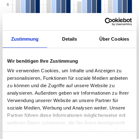
Zustimmung
Details
Über Cookies
Wir benötigen Ihre Zustimmung
Wir verwenden Cookies, um Inhalte und Anzeigen zu
personalisieren, Funktionen für soziale Medien anbieten
Mietspiegel nach Baujahr pro qm 2026 in
zu können und die Zugriffe auf unsere Website zu
analysieren. Außerdem geben wir Informationen zu Ihrer
Uelzen
Verwendung unserer Website an unsere Partner für
Der Mietpreis einer Wohnung in Uelzen hängt von einer Vielzahl
soziale Medien, Werbung und Analysen weiter. Unsere
von Faktoren ab, und eines der entscheidenden Kriterien ist das
Partner führen diese Informationen möglicherweise mit
Baujahr der Immobilie. Das Alter eines Gebäudes kann einen
weiteren Daten zusammen, die Sie ihnen bereitgestellt
erheblichen Einfluss auf den Mietpreis haben, da es wichtige
haben oder die sie im Rahmen Ihrer Nutzung der Dienste
Informationen über den Zustand, die Ausstattung und die
gesammelt haben.
energetische Effizienz der Wohnung liefert. Von historischen