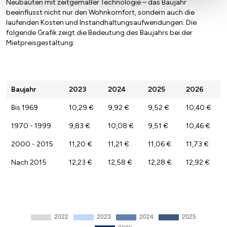
Neubauten mit zeitgemäßer Technologie – das Baujahr
beeinflusst nicht nur den Wohnkomfort, sondern auch die
laufenden Kosten und Instandhaltungsaufwendungen. Die
folgende Grafik zeigt die Bedeutung des Baujahrs bei der
Mietpreisgestaltung:
Baujahr
2023
2024
2025
2026
Bis 1969
10,29 €
9,92 €
9,52 €
10,40 €
1970 - 1999
9,83 €
10,08 €
9,51 €
10,46 €
2000 - 2015
11,20 €
11,21 €
11,06 €
11,73 €
Nach 2015
12,23 €
12,58 €
12,28 €
12,92 €