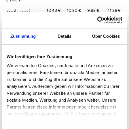
10,48 €
10,20 €
9,82 €
11,26 €
2
2
41m
- 60m
10,31 €
10,72 €
10,02 €
10,94 €
2
2
61m
- 90m
11,43 €
11,37 €
10,97 €
11,78 €
2
Zustimmung
Details
Über Cookies
Über 90m
Wir benötigen Ihre Zustimmung
Wir verwenden Cookies, um Inhalte und Anzeigen zu
personalisieren, Funktionen für soziale Medien anbieten
zu können und die Zugriffe auf unsere Website zu
analysieren. Außerdem geben wir Informationen zu Ihrer
Verwendung unserer Website an unsere Partner für
soziale Medien, Werbung und Analysen weiter. Unsere
Partner führen diese Informationen möglicherweise mit
weiteren Daten zusammen, die Sie ihnen bereitgestellt
haben oder die sie im Rahmen Ihrer Nutzung der Dienste
gesammelt haben.