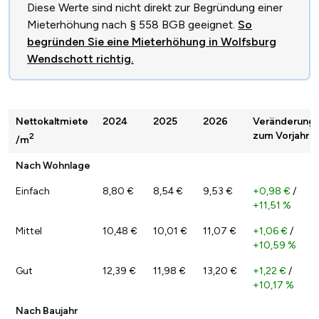
Diese Werte sind nicht direkt zur Begründung einer
Mieterhöhung nach § 558 BGB geeignet.
So
begründen Sie eine Mieterhöhung in Wolfsburg
Wendschott richtig.
Nettokaltmiete
2024
2025
2026
Veränderung
zum Vorjahr
2
/m
Nach Wohnlage
Einfach
8,80 €
8,54 €
9,53 €
+0,98 €
/
+11,51 %
Mittel
10,48 €
10,01 €
11,07 €
+1,06 €
/
+10,59 %
Gut
12,39 €
11,98 €
13,20 €
+1,22 €
/
+10,17 %
Nach Baujahr