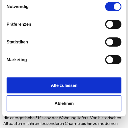
Einwilligungsauswahl
Notwendig
Präferenzen
Statistiken
Marketing
Mietspiegel nach Baujahr pro qm 2026 in
Wolfsburg Wendschott
Alle zulassen
Der Mietpreis einer Wohnung in Wolfsburg Wendschott hängt von
einer Vielzahl von Faktoren ab, und eines der entscheidenden
Kriterien ist das Baujahr der Immobilie. Das Alter eines Gebäudes
Ablehnen
kann einen erheblichen Einfluss auf den Mietpreis haben, da es
wichtige Informationen über den Zustand, die Ausstattung und
die energetische Effizienz der Wohnung liefert. Von historischen
Altbauten mit ihrem besonderen Charme bis hin zu modernen