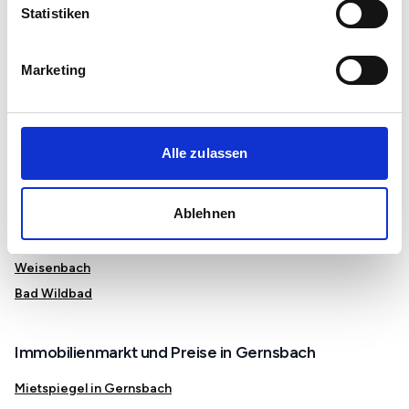
Statistiken
Marketing
Wohnungen in der Nähe von Gernsbach
Baden-Baden
Durmersheim
Alle zulassen
Gaggenau
Kuppenheim
Ablehnen
Rastatt
Sinzheim
Weisenbach
Bad Wildbad
Immobilienmarkt und Preise in Gernsbach
Mietspiegel in Gernsbach