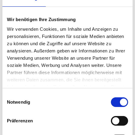
Wir benötigen Ihre Zustimmung
Wir verwenden Cookies, um Inhalte und Anzeigen zu
personalisieren, Funktionen für soziale Medien anbieten
zu können und die Zugriffe auf unsere Website zu
analysieren. Außerdem geben wir Informationen zu Ihrer
Verwendung unserer Website an unsere Partner für
soziale Medien, Werbung und Analysen weiter. Unsere
Partner führen diese Informationen möglicherweise mit
1
/
3
weiteren Daten zusammen, die Sie ihnen bereitgestellt
haben oder die sie im Rahmen Ihrer Nutzung der Dienste
Zentrumsnah: Helle Wohnung mit Garten und
gesammelt haben.
Einwilligungsauswahl
Garage
Notwendig
76593 Gernsbach
2
194.000 €
83 m
3
Zi.
Präferenzen
Keller
...