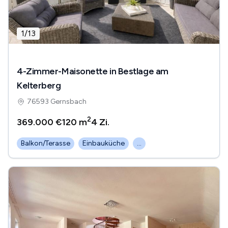
1
/
13
4-Zimmer-Maisonette in Bestlage am
Kelterberg
76593 Gernsbach
2
369.000 €
120 m
4
Zi.
Balkon/Terasse
Einbauküche
...