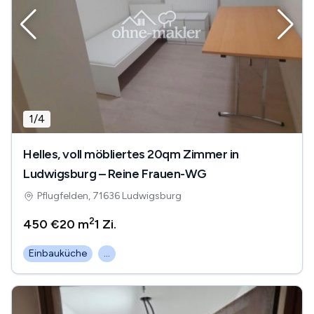
1
/
4
Helles, voll möbliertes 20qm Zimmer in
Ludwigsburg – Reine Frauen-WG
Pflugfelden, 71636 Ludwigsburg
2
450 €
20 m
1
Zi.
Einbauküche
...