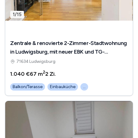
1
/
15
Zentrale & renovierte 2-Zimmer-Stadtwohnung
in Ludwigsburg, mit neuer EBK und TG-
Stellplatz!
71634 Ludwigsburg
2
1.040 €
67 m
2
Zi.
Balkon/Terasse
Einbauküche
...