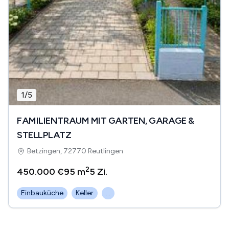
1
/
5
FAMILIENTRAUM MIT GARTEN, GARAGE &
STELLPLATZ
Betzingen, 72770 Reutlingen
2
450.000 €
95 m
5
Zi.
Einbauküche
Keller
...