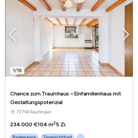
1
/
18
Chance zum Traumhaus – Einfamilienhaus mit
Gestaltungspotenzial
72766 Reutlingen
2
234.000 €
104 m
5
Zi.
Badewanne
Tageslichtbad
...