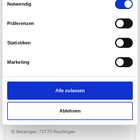
Notwendig
Präferenzen
Statistiken
Marketing
Alle zulassen
1
/
42
Ablehnen
Lichtdurchflutetes Einfamilienhaus in attraktiver
Wohnlage
Betzingen, 72770 Reutlingen