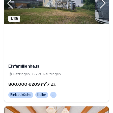
1
/
35
Einfamilienhaus
Betzingen, 72770 Reutlingen
2
800.000 €
209 m
7
Zi.
Einbauküche
Keller
...