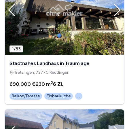
1
/
33
Stadtnahes Landhaus in Traumlage
Betzingen, 72770 Reutlingen
2
690.000 €
230 m
6
Zi.
Balkon/Terasse
Einbauküche
...