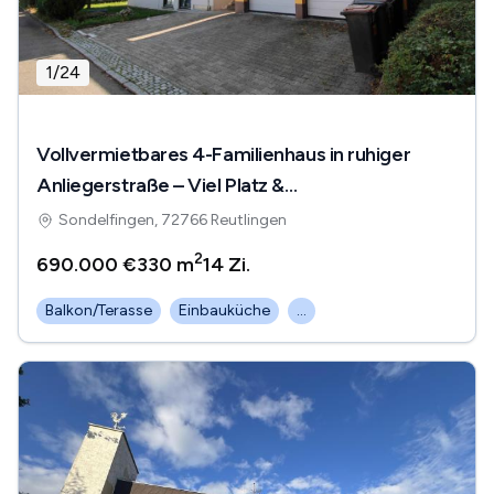
1
/
24
Vollvermietbares 4-Familienhaus in ruhiger
Anliegerstraße – Viel Platz &
Entwicklungsspielraum
Sondelfingen, 72766 Reutlingen
2
690.000 €
330 m
14
Zi.
Balkon/Terasse
Einbauküche
...