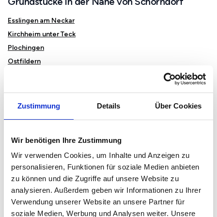
Grundstücke in der Nähe von Schorndorf
Esslingen am Neckar
Kirchheim unter Teck
Plochingen
Ostfildern
Göppingen
Backnang
Fellbach
Zustimmung
Details
Über Cookies
Murrhardt
Waiblingen
Wir benötigen Ihre Zustimmung
Winnenden
Wir verwenden Cookies, um Inhalte und Anzeigen zu
personalisieren, Funktionen für soziale Medien anbieten
Immobilienmarkt und Preise in Schorndorf
zu können und die Zugriffe auf unsere Website zu
analysieren. Außerdem geben wir Informationen zu Ihrer
Mietspiegel in Schorndorf
Verwendung unserer Website an unsere Partner für
Immobilienpreise in Schorndorf
soziale Medien, Werbung und Analysen weiter. Unsere