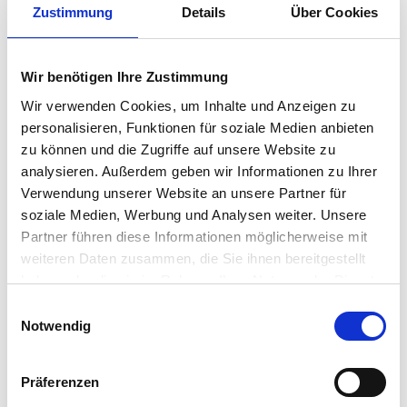
Balkon/Terasse
Keller
...
Zustimmung
Details
Über Cookies
Wir benötigen Ihre Zustimmung
Wir verwenden Cookies, um Inhalte und Anzeigen zu
personalisieren, Funktionen für soziale Medien anbieten
zu können und die Zugriffe auf unsere Website zu
analysieren. Außerdem geben wir Informationen zu Ihrer
Verwendung unserer Website an unsere Partner für
soziale Medien, Werbung und Analysen weiter. Unsere
Partner führen diese Informationen möglicherweise mit
weiteren Daten zusammen, die Sie ihnen bereitgestellt
haben oder die sie im Rahmen Ihrer Nutzung der Dienste
gesammelt haben.
Einwilligungsauswahl
Notwendig
Präferenzen