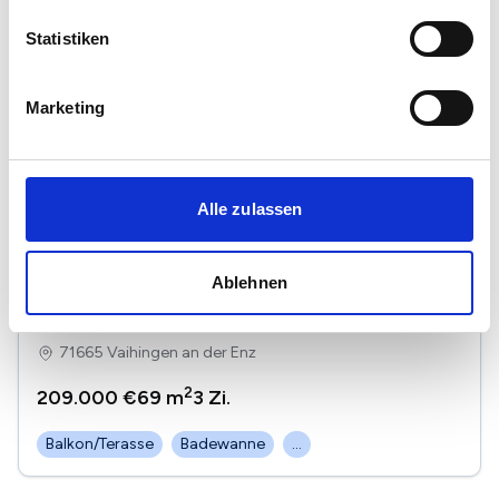
Statistiken
Marketing
Alle zulassen
1
/
11
Ablehnen
Gemütliche 3 Zimmer Wohnung mit Balkon in
ruhiger Lage von Vaihingen/Enz
71665 Vaihingen an der Enz
2
209.000 €
69 m
3
Zi.
Balkon/Terasse
Badewanne
...