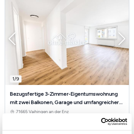
1
/
9
Bezugsfertige 3-Zimmer-Eigentumswohnung
mit zwei Balkonen, Garage und umfangreicher
Modernisierung
71665 Vaihingen an der Enz
2
286.000 €
76 m
3
Zi.