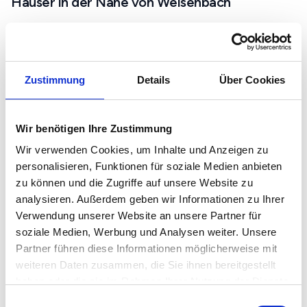
Häuser in der Nähe von Weisenbach
Baden-Baden
Gaggenau
Gernsbach
Zustimmung
Details
Über Cookies
Kuppenheim
Rastatt
Sinzheim
Wir benötigen Ihre Zustimmung
Bad Wildbad
Wir verwenden Cookies, um Inhalte und Anzeigen zu
personalisieren, Funktionen für soziale Medien anbieten
zu können und die Zugriffe auf unsere Website zu
analysieren. Außerdem geben wir Informationen zu Ihrer
Verwendung unserer Website an unsere Partner für
soziale Medien, Werbung und Analysen weiter. Unsere
Partner führen diese Informationen möglicherweise mit
weiteren Daten zusammen, die Sie ihnen bereitgestellt
haben oder die sie im Rahmen Ihrer Nutzung der Dienste
gesammelt haben.
Einwilligungsauswahl