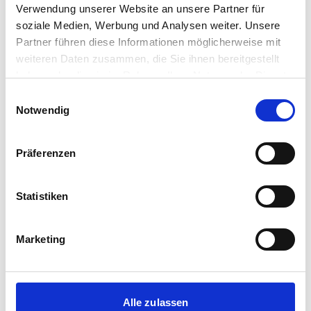
75323 Bad Wildbad
Verwendung unserer Website an unsere Partner für
soziale Medien, Werbung und Analysen weiter. Unsere
2
395.000 €
140 m
6
Zi.
Partner führen diese Informationen möglicherweise mit
Balkon/Terasse
Einbauküche
...
weiteren Daten zusammen, die Sie ihnen bereitgestellt
haben oder die sie im Rahmen Ihrer Nutzung der Dienste
gesammelt haben.
Einwilligungsauswahl
Notwendig
Häuser in der Nähe von Bad Wildbad
Gaggenau
Präferenzen
Gernsbach
Weisenbach
Statistiken
Pforzheim
Wildberg
Marketing
Calw
Neuenbürg
Keltern
Alle zulassen