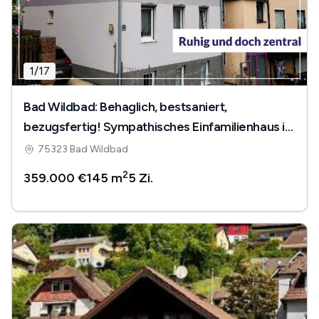
1
/
17
Bad Wildbad: Behaglich, bestsaniert,
bezugsfertig! Sympathisches Einfamilienhaus in
bester Lage.
75323 Bad Wildbad
2
359.000 €
145 m
5
Zi.