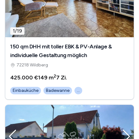
1
/
19
150 qm DHH mit toller EBK & PV-Anlage &
individuelle Gestaltung möglich
72218 Wildberg
2
425.000 €
149 m
7
Zi.
Einbauküche
Badewanne
...