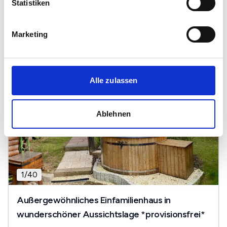
Statistiken
Balkon/Terasse
Einbauküche
...
Marketing
Alle zulassen
Ablehnen
1
/
40
Außergewöhnliches Einfamilienhaus in
wunderschöner Aussichtslage *provisionsfrei*