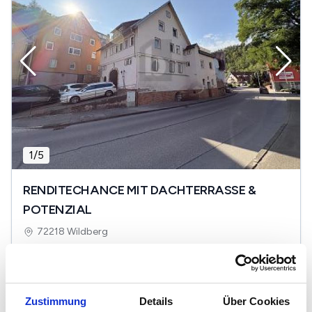
1
/
5
RENDITECHANCE MIT DACHTERRASSE &
POTENZIAL
72218 Wildberg
2
380.000 €
249 m
11
Zi.
Einbauküche
Keller
...
Zustimmung
Details
Über Cookies