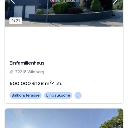
1
/
21
Einfamilienhaus
72218 Wildberg
2
600.000 €
128 m
4
Zi.
Balkon/Terasse
Einbauküche
...