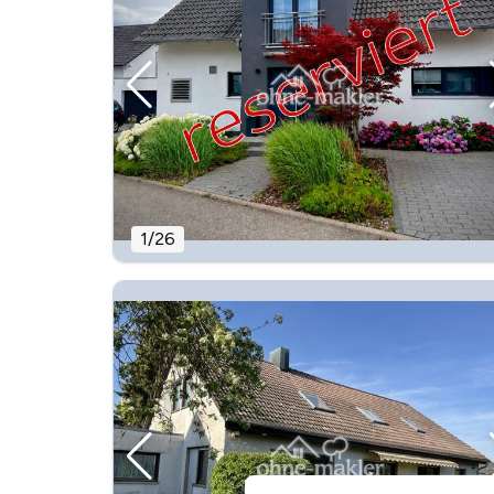
1
/
26