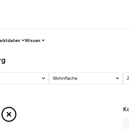
arktdaten
Wissen
rg
Wohnfläche
Ko