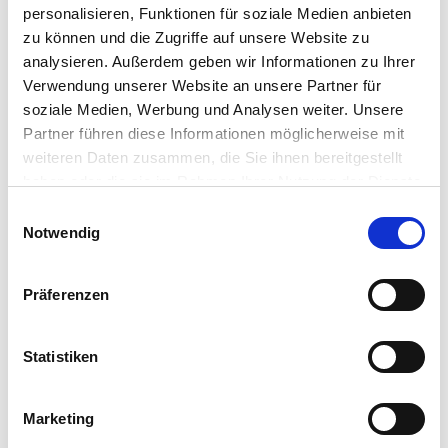
personalisieren, Funktionen für soziale Medien anbieten
Bubenreuth
zu können und die Zugriffe auf unsere Website zu
Herzogenaurach
analysieren. Außerdem geben wir Informationen zu Ihrer
Zirndorf
Verwendung unserer Website an unsere Partner für
soziale Medien, Werbung und Analysen weiter. Unsere
Partner führen diese Informationen möglicherweise mit
Immobilienmarkt und Preise in Erlangen
weiteren Daten zusammen, die Sie ihnen bereitgestellt
haben oder die sie im Rahmen Ihrer Nutzung der Dienste
Mietspiegel in Erlangen
gesammelt haben.
Einwilligungsauswahl
Immobilienpreise in Erlangen
Notwendig
Immobilienbewertung in Erlangen
Grundstückspreise in Erlangen
Präferenzen
Immobiliensuche in Erlangen
Statistiken
Immobilien in Erlangen
Mietwohnungen in Erlangen
Marketing
Eigentumswohnungen in Erlangen